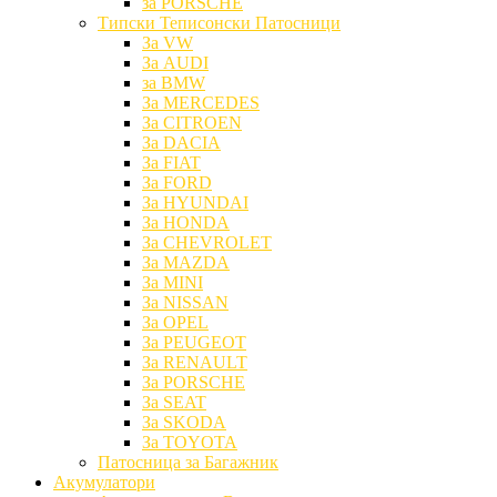
за PORSCHE
Типски Теписонски Патосници
За VW
За AUDI
за BMW
За MERCEDES
За CITROEN
За DACIA
За FIAT
За FORD
За HYUNDAI
За HONDA
За CHEVROLET
За MAZDA
За MINI
За NISSAN
За OPEL
За PEUGEOT
За RENAULT
За PORSCHE
За SEAT
За SKODA
За TOYOTA
Патосница за Багажник
Акумулатори