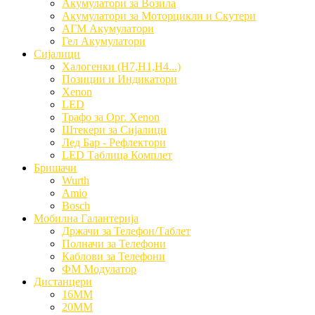
Акумулатори за Возила
Акумулатори за Моторцикли и Скутери
АГМ Акумулатори
Гел Акумулатори
Сијалици
Халогенки (H7,H1,H4...)
Позиции и Индикатори
Xenon
LED
Трафо за Орг. Xenon
Штекери за Сијалици
Лед Бар - Рефлектори
LED Таблица Комплет
Бришачи
Wurth
Amio
Bosch
Мобилна Галантерија
Држачи за Телефон/Таблет
Полначи за Телефони
Каблови за Телефони
ФМ Модулатор
Дистанцери
16MM
20MM