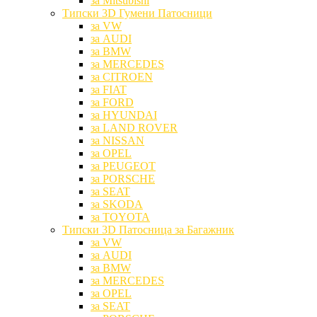
за Mitsubishi
Типски 3D Гумени Патосници
за VW
за AUDI
за BMW
за MERCEDES
за CITROEN
за FIAT
за FORD
за HYUNDAI
за LAND ROVER
за NISSAN
за OPEL
за PEUGEOT
за PORSCHE
за SEAT
за SKODA
за TOYOTA
Типски 3D Патосница за Багажник
за VW
за AUDI
за BMW
за MERCEDES
за OPEL
за SEAT