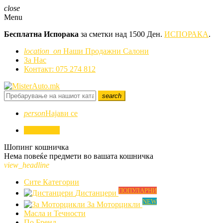
close
Menu
Бесплатна Испорака
за сметки над 1500 Ден.
ИСПОРАКА
.
location_on
Наши Продажни Салони
За Нас
Контакт: 075 274 812
search
person
Најави се
0
0,00 ден.
Шопинг кошничка
Нема повеќе предмети во вашата кошничка
view_headline
Сите Категории
ПОПУЛАРНИ
Дистанцери
NEW
За Моторцикли
Mасла и Течности
По Бренд