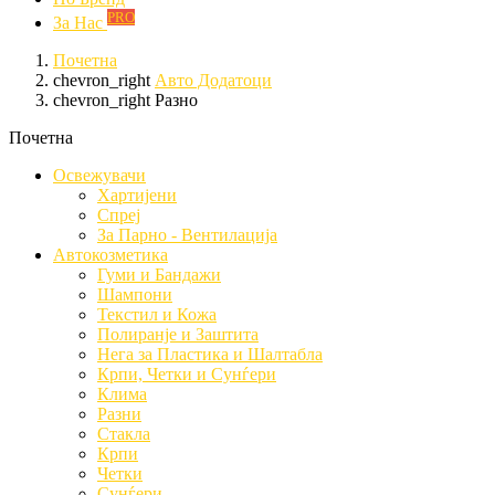
PRO
За Нас
Почетна
chevron_right
Авто Додатоци
chevron_right
Разно
Почетна
Освежувачи
Хартијени
Спреј
За Парно - Вентилација
Автокозметика
Гуми и Бандажи
Шампони
Текстил и Кожа
Полиранје и Заштита
Нега за Пластика и Шалтабла
Крпи, Четки и Сунѓери
Клима
Разни
Стакла
Крпи
Четки
Сунѓери