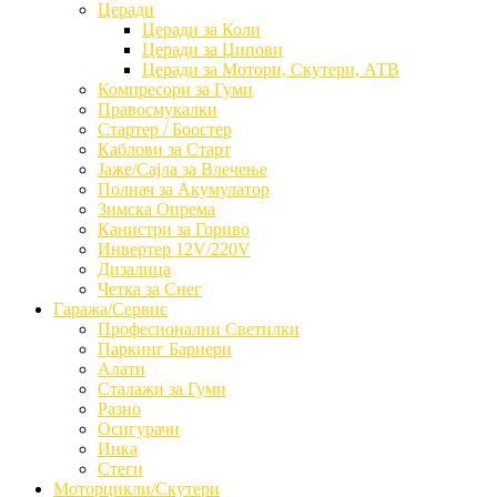
Церади
Церади за Коли
Церади за Џипови
Церади за Мотори, Скутери, АТВ
Компресори за Гуми
Правосмукалки
Стартер / Боостер
Каблови за Старт
Јаже/Сајла за Влечење
Полнач за Акумулатор
Зимска Опрема
Канистри за Гориво
Инвертер 12V/220V
Дизалица
Четка за Снег
Гаража/Сервис
Професионални Светилки
Паркинг Бариери
Алати
Сталажи за Гуми
Разно
Осигурачи
Инка
Стеги
Моторцикли/Скутери