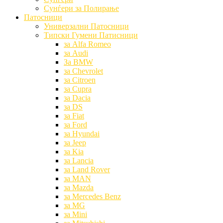
Сунѓери за Полирање
Патосници
Универзални Патосници
Типски Гумени Патисници
за Alfa Romeo
за Audi
За BMW
за Chevrolet
за Citroen
за Cupra
за Dacia
за DS
за Fiat
за Ford
за Hyundai
за Jeep
за Kia
за Lancia
за Land Rover
за MAN
за Mazda
за Mercedes Benz
за MG
за Mini