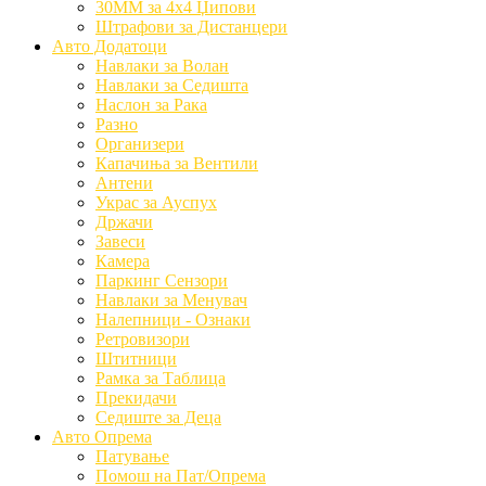
30MM за 4x4 Џипови
Штрафови за Дистанцери
Авто Додатоци
Навлаки за Волан
Навлаки за Седишта
Наслон за Рака
Разно
Организери
Капачиња за Вентили
Антени
Украс за Ауспух
Држачи
Завеси
Камера
Паркинг Сензори
Навлаки за Менувач
Налепници - Ознаки
Ретровизори
Штитници
Рамка за Таблица
Прекидачи
Седиште за Деца
Авто Опрема
Патување
Помош на Пат/Опрема