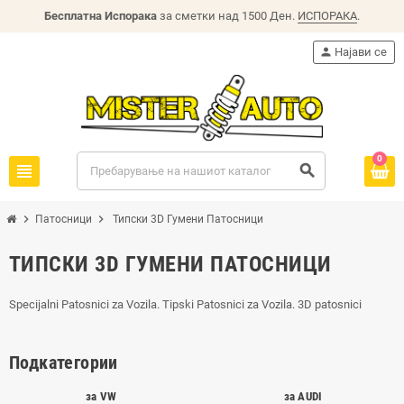
Бесплатна Испорака
за сметки над 1500 Ден.
ИСПОРАКА
.
person
Најави се
0
view_headline
search
chevron_right
chevron_right
Патосници
Типски 3D Гумени Патосници
ТИПСКИ 3D ГУМЕНИ ПАТОСНИЦИ
Specijalni Patosnici za Vozila. Tipski Patosnici za Vozila. 3D patosnici
Подкатегории
за VW
за AUDI