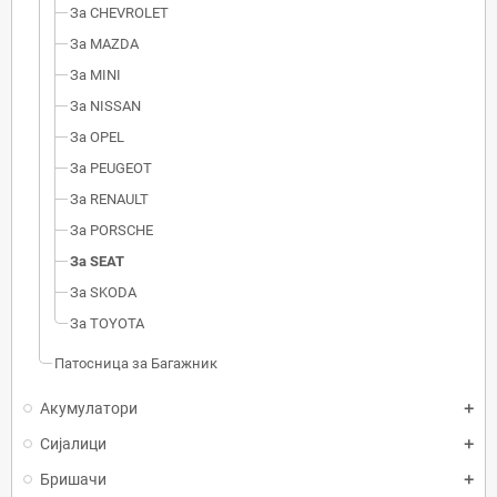
За CHEVROLET
За MAZDA
За MINI
За NISSAN
За OPEL
За PEUGEOT
За RENAULT
За PORSCHE
За SEAT
За SKODA
За TOYOTA
Патосница за Багажник
Акумулатори
Сијалици
Бришачи