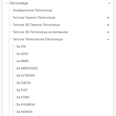
Патосници
Универзални Патосници
Типски Гумени Патисници
Типски 3D Гумени Патосници
Типски 3D Патосница за Багажник
Типски Теписонски Патосници
За VW
За AUDI
за BMW
За MERCEDES
За CITROEN
За DACIA
За FIAT
За FORD
За HYUNDAI
За HONDA