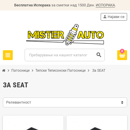
Бесплатна Испорака
за сметки над 1500 Ден.
ИСПОРАКА
.
person
Најави се
0
view_headline
search
chevron_right
chevron_right
chevron_right
Патосници
Типски Теписонски Патосници
За SEAT
ЗА SEAT
Релевантност