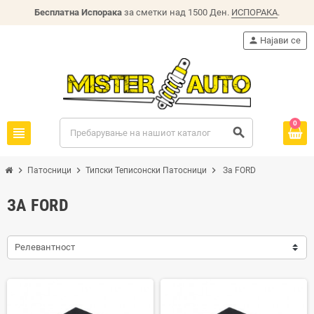
Бесплатна Испорака
за сметки над 1500 Ден.
ИСПОРАКА
.
person
Најави се
0
view_headline
search
chevron_right
chevron_right
chevron_right
Патосници
Типски Теписонски Патосници
За FORD
ЗА FORD
Релевантност