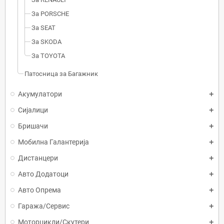
За PORSCHE
За SEAT
За SKODA
За TOYOTA
Патосница за Багажник
Акумулатори
Сијалици
Бришачи
Мобилна Галантерија
Дистанцери
Авто Додатоци
Авто Опрема
Гаража/Сервис
Моторцикли/Скутери