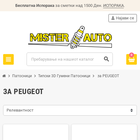
Бесплатна Испорака
за сметки над 1500 Ден.
ИСПОРАКА
.
person
Најави се
0
view_headline
search
chevron_right
chevron_right
chevron_right
Патосници
Типски 3D Гумени Патосници
за PEUGEOT
ЗА PEUGEOT
Релевантност