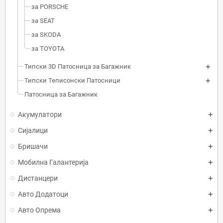
за PORSCHE
за SEAT
за SKODA
за TOYOTA
Типски 3D Патосница за Багажник
Типски Теписонски Патосници
Патосница за Багажник
Акумулатори
Сијалици
Бришачи
Мобилна Галантерија
Дистанцери
Авто Додатоци
Авто Опрема