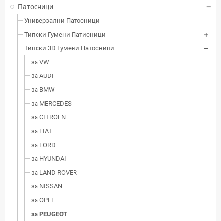
Патосници
Универзални Патосници
Типски Гумени Патисници
Типски 3D Гумени Патосници
за VW
за AUDI
за BMW
за MERCEDES
за CITROEN
за FIAT
за FORD
за HYUNDAI
за LAND ROVER
за NISSAN
за OPEL
за PEUGEOT