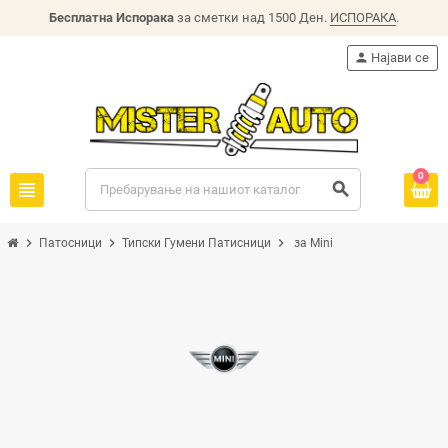
Бесплатна Испорака
за сметки над 1500 Ден.
ИСПОРАКА
.
person
Најави се
0
view_headline
search
chevron_right
chevron_right
chevron_right
Патосници
Типски Гумени Патисници
за Mini