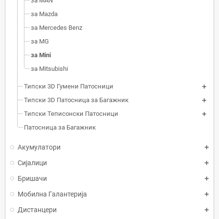
за MAN
за Mazda
за Mercedes Benz
за MG
за Mini
за Mitsubishi
Типски 3D Гумени Патосници
Типски 3D Патосница за Багажник
Типски Теписонски Патосници
Патосница за Багажник
Акумулатори
Сијалици
Бришачи
Мобилна Галантерија
Дистанцери