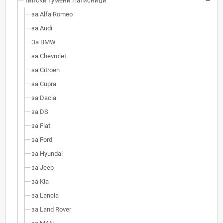
Типски Гумени Патисници
за Alfa Romeo
за Audi
За BMW
за Chevrolet
за Citroen
за Cupra
за Dacia
за DS
за Fiat
за Ford
за Hyundai
за Jeep
за Kia
за Lancia
за Land Rover