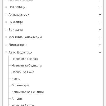
Патосници
Акумулатори
Сијалици
Бришачи
Мобилна Галантерија
Дистанцери
Авто Додатоци
Навлаки за Волан
Навлаки за Седишта
Наслон за Рака
Разно
Организери
Капачиња за Вентили
Антени
Украс за Ауспух