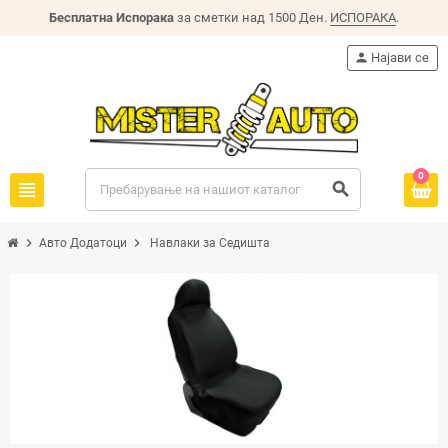
Бесплатна Испорака
за сметки над 1500 Ден.
ИСПОРАКА
.
person
Најави се
0
view_headline
search
chevron_right
chevron_right
Авто Додатоци
Навлаки за Седишта