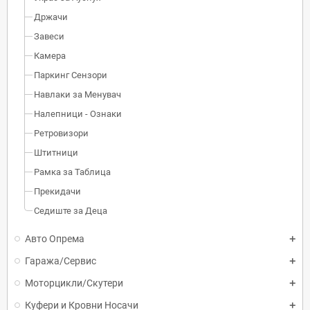
Држачи
Завеси
Камера
Паркинг Сензори
Навлаки за Менувач
Налепници - Ознаки
Ретровизори
Штитници
Рамка за Таблица
Прекидачи
Седиште за Деца
Авто Опрема
Гаража/Сервис
Моторцикли/Скутери
Куфери и Кровни Носачи