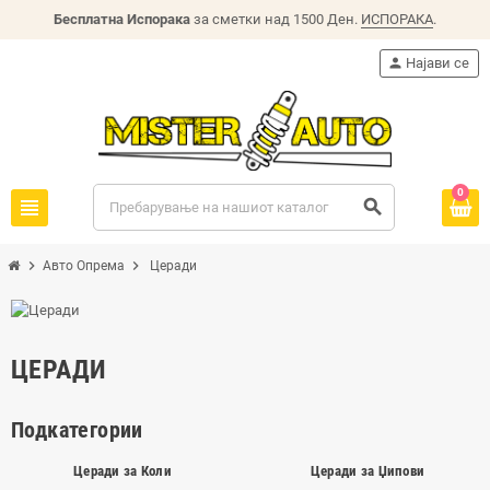
Бесплатна Испорака
за сметки над 1500 Ден.
ИСПОРАКА
.
person
Најави се
0
view_headline
search
chevron_right
chevron_right
Авто Опрема
Церади
ЦЕРАДИ
Подкатегории
Церади за Коли
Церади за Џипови