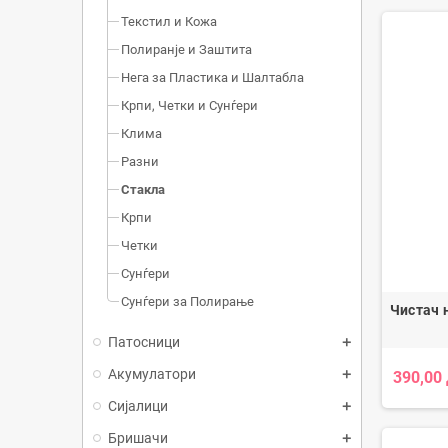
Текстил и Кожа
Полиранје и Заштита
Нега за Пластика и Шалтабла
Крпи, Четки и Сунѓери
Клима
Разни
Стакла
Крпи
Четки
Сунѓери
Сунѓери за Полирање
Чистач н
Патосници
Акумулатори
390,00
Сијалици
Бришачи