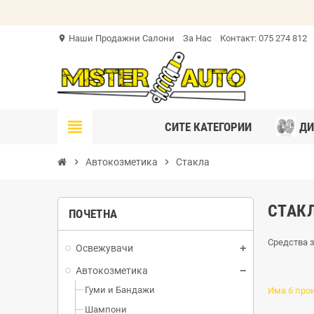
Наши Продажни Салони
За Нас
Контакт: 075 274 812
location_on
view_headline
СИТЕ КАТЕГОРИИ
ДИ
chevron_right
Автокозметика
chevron_right
Стакла
СТАК
ПОЧЕТНА
Средства 
Освежувачи
Автокозметика
Гуми и Бандажи
Има 6 про
Шампони