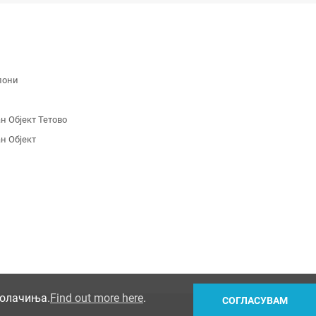
лони
 Објект Тетово
н Објект
колачиња.
Find out more here
.
СОГЛАСУВАМ