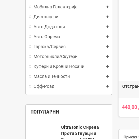
Мобилна Галантерија
Дистанцери
Авто Додатоци
Авто Опрема
Гаража/Сервис
Моторцикли/Скутери
Куфери и Кровни Носачи
Масла и Течности
Отстран
Офф-Роад
440,00
ПОПУЛАРНИ
Ultrasonic Сирена
Против Глувци и
Приказ 1