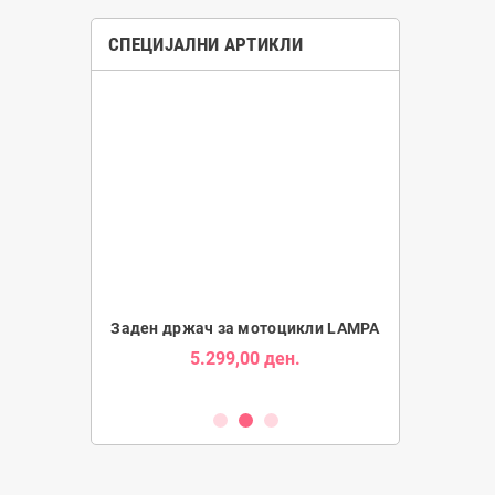
СПЕЦИЈАЛНИ АРТИКЛИ
Tube за Мотори
Заден држач за мотоцикли LAMPA
Држач за Таб
5.299,00 ден.
1.9
ден.