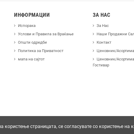
ИНФОРМАЦИИ
ЗА НАС
Испорака
За Нас
Услови и Правила за Враќање
Наши Продажни Са
Општи одредби
Контакт
Политика за Приватност
Ценовник/Асортиман
мапа на сајтот
Ценовник/Асортима
Гостивар
 користење страницата, се согласувате со користење на 