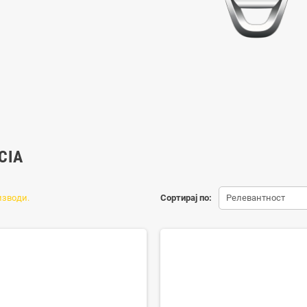
CIA
изводи.
Сортирај по:
Релевантност