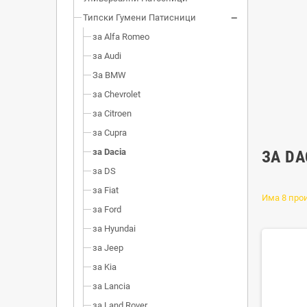
Типски Гумени Патисници
за Alfa Romeo
за Audi
За BMW
за Chevrolet
за Citroen
за Cupra
за Dacia
ЗА DA
за DS
за Fiat
Има 8 про
за Ford
за Hyundai
за Jeep
за Kia
за Lancia
за Land Rover