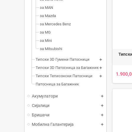
за MAN
за Mazda
за Mercedes Benz
за MG
за Mini
за Mitsubishi
Типски
Типски 3D Гумени Патосници
Типски 3D Патосница за Багажник
1.900,0
Типски Теписонски Патосници
Патосница за Багажник
Акумулатори
Сијалици
Бришачи
Мобилна Галантерија