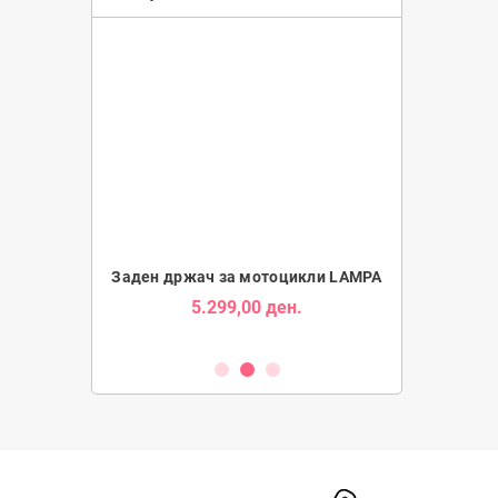
Tube за Мотори
Заден држач за мотоцикли LAMPA
Држач за Таб
5.299,00 ден.
1.9
ден.