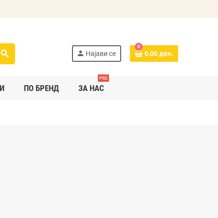
0
search
person
Најави се
0,00 ден.
PRO
И
ПО БРЕНД
ЗА НАС