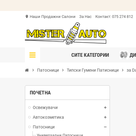
Наши Продажни Салони
За Нас
Контакт: 075 274 812
location_on
view_headline
СИТЕ КАТЕГОРИИ
ДИ
chevron_right
Патосници
chevron_right
Типски Гумени Патисници
chevron_right
за D
ПОЧЕТНА
Освежувачи
Автокозметика
Патосници
Универзални Патосници