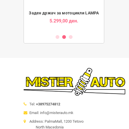
Tube за Мотори
Заден држач за мотоцикли LAMPA
Држач за Таб
5.299,00 ден.
1.9
ден.
Tel:
+38975274812
Email: info@misterauto.mk
Address: PalmaMall, 1200 Tetovo
North Macedonia