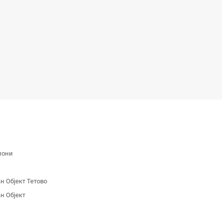
лони
 Објект Тетово
н Објект