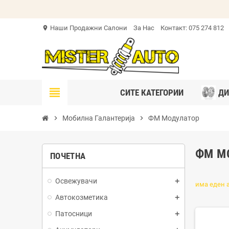
Наши Продажни Салони
За Нас
Контакт: 075 274 812
location_on
view_headline
СИТЕ КАТЕГОРИИ
ДИ
chevron_right
Мобилна Галантерија
chevron_right
ФМ Модулатор
ФМ М
ПОЧЕТНА
Освежувачи
има еден 
Автокозметика
Патосници