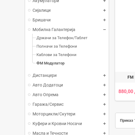
Акумулатори
Сијалици
Бришачи
Мобилна Галантерија
Држачи за Телефон/Таблет
Полначи за Телефони
Каблови за Телефони
ФМ Модулатор
Дистанцери
FM 
Авто Додатоци
880,00
Авто Опрема
Гаража/Сервис
Моторцикли/Скутери
Приказ 1
Куфери и Кровни Носачи
Масла и Течности