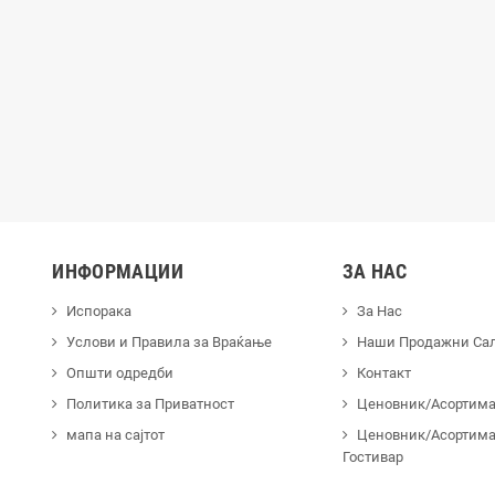
лица X-Plate LAMPA
USB Полнач Usb Fix Tube за Мотори
LAMPA
99,00 ден.
1.299,00 ден.
ИНФОРМАЦИИ
ЗА НАС
Испорака
За Нас
Услови и Правила за Враќање
Наши Продажни Са
Општи одредби
Контакт
Политика за Приватност
Ценовник/Асортиман
мапа на сајтот
Ценовник/Асортима
Гостивар