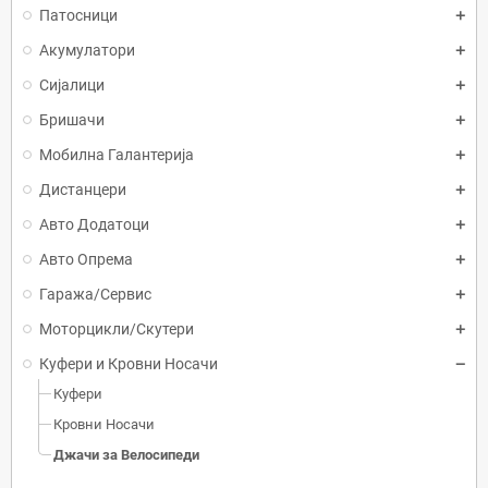
Патосници
Акумулатори
Сијалици
Бришачи
Мобилна Галантерија
Дистанцери
Авто Додатоци
Авто Опрема
Гаража/Сервис
Моторцикли/Скутери
Куфери и Кровни Носачи
Куфери
Кровни Носачи
Джачи за Велосипеди