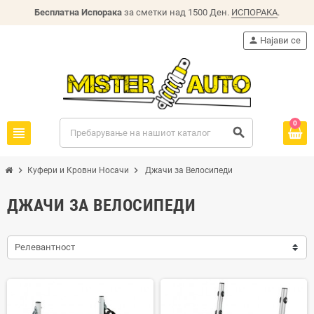
Бесплатна Испорака
за сметки над 1500 Ден.
ИСПОРАКА
.
person
Најави се
0
view_headline
search
chevron_right
chevron_right
Куфери и Кровни Носачи
Джачи за Велосипеди
ДЖАЧИ ЗА ВЕЛОСИПЕДИ
Релевантност