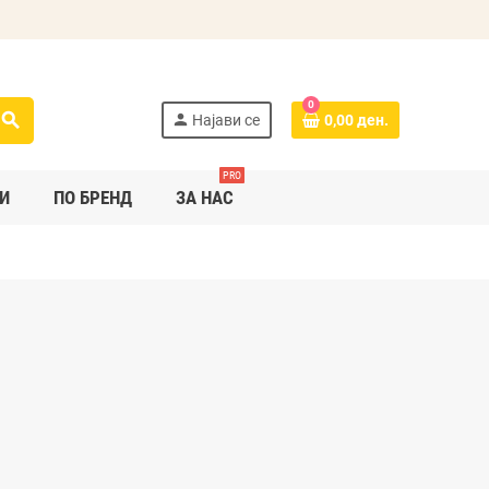
0
search
person
Најави се
0,00 ден.
PRO
И
ПО БРЕНД
ЗА НАС