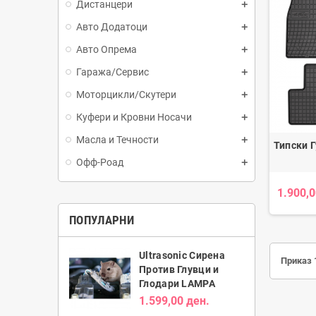
Дистанцери
Авто Додатоци
Авто Опрема
Гаража/Сервис
Моторцикли/Скутери
Куфери и Кровни Носачи
Масла и Течности
Типски Г
Офф-Роад
1.900,0
ПОПУЛАРНИ
Ultrasonic Сирена
Приказ 1
Против Глувци и
Глодари LAMPA
1.599,00 ден.