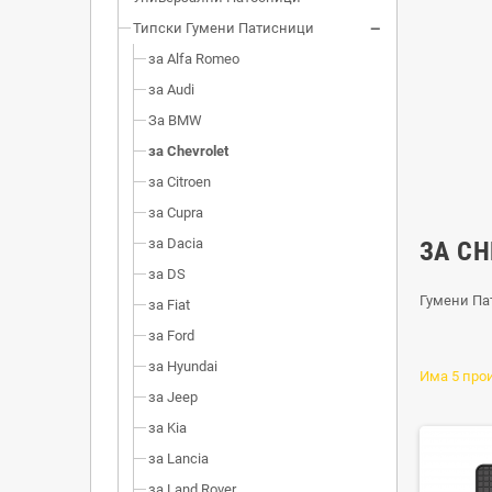
Типски Гумени Патисници
за Alfa Romeo
за Audi
За BMW
за Chevrolet
за Citroen
за Cupra
за Dacia
ЗА CH
за DS
Гумени Пат
за Fiat
за Ford
за Hyundai
Има 5 про
за Jeep
за Kia
за Lancia
за Land Rover