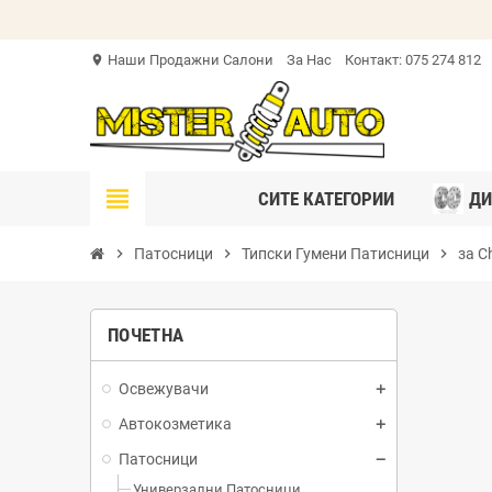
Наши Продажни Салони
За Нас
Контакт: 075 274 812
location_on
view_headline
СИТЕ КАТЕГОРИИ
ДИ
chevron_right
Патосници
chevron_right
Типски Гумени Патисници
chevron_right
за C
ПОЧЕТНА
Освежувачи
Автокозметика
Патосници
Универзални Патосници