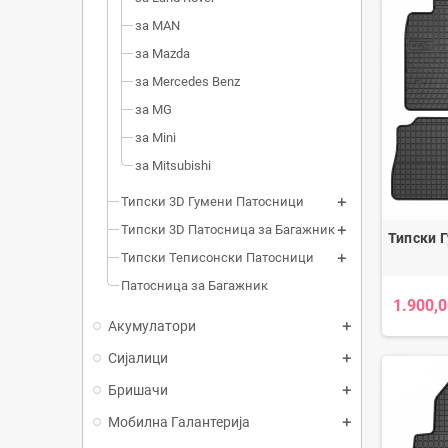
за MAN
за Mazda
за Mercedes Benz
за MG
за Mini
за Mitsubishi
Типски 3D Гумени Патосници
Типски 3D Патосница за Багажник
Типски Г
Типски Теписонски Патосници
Патосница за Багажник
1.900,0
Акумулатори
Сијалици
Бришачи
Мобилна Галантерија