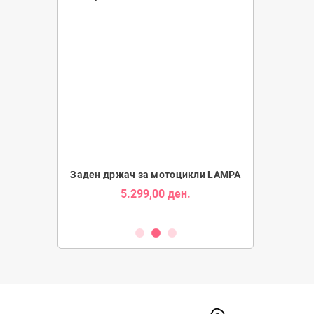
Tube за Мотори
Заден држач за мотоцикли LAMPA
Држач за Таб
5.299,00 ден.
1.9
ден.