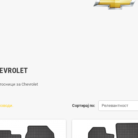
EVROLET
осници за Chevrolet
изводи.
Сортирај по:
Релевантност