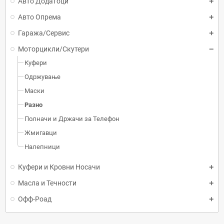
Авто Додатоци
Авто Опрема
Гаража/Сервис
Моторцикли/Скутери
Куфери
Одржување
Маски
Разно
Полначи и Држачи за Телефон
Жмигавци
Налепници
Куфери и Кровни Носачи
Масла и Течности
Офф-Роад