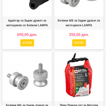
Адаптер за Заден држач за
Бобини M8 за Заден држач за
мотоцикли со Бобини LAMPA
мотоцикли LAMPA
690,00 ден.
350,00 ден.
КУПИ
КУПИ
Бобини M6 за Заден држач за
Прва Помош сет за Мотори