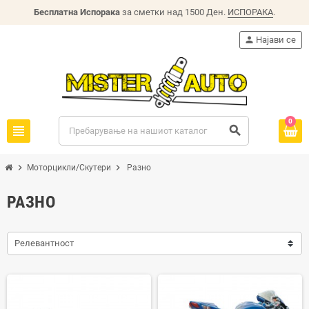
Бесплатна Испорака
за сметки над 1500 Ден.
ИСПОРАКА
.
person
Најави се
0
view_headline
search
chevron_right
chevron_right
Моторцикли/Скутери
Разно
РАЗНО
Релевантност