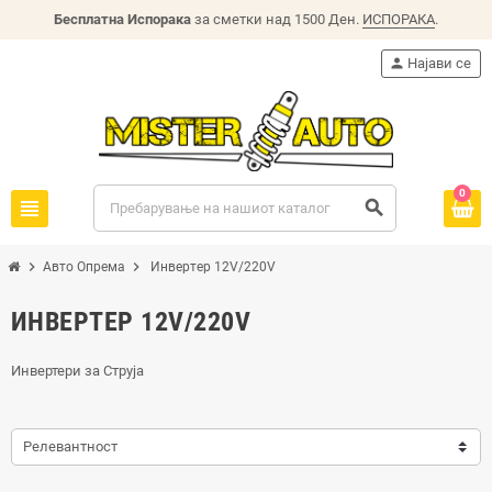
Бесплатна Испорака
за сметки над 1500 Ден.
ИСПОРАКА
.
person
Најави се
0
view_headline
search
chevron_right
chevron_right
Авто Опрема
Инвертер 12V/220V
ИНВЕРТЕР 12V/220V
Инвертери за Струја
Релевантност