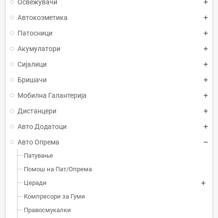
Освежувачи
Автокозметика
Патосници
Акумулатори
Сијалици
Бришачи
Мобилна Галантерија
Дистанцери
Авто Додатоци
Авто Опрема
Патување
Помош на Пат/Опрема
Церади
Компресори за Гуми
Правосмукалки