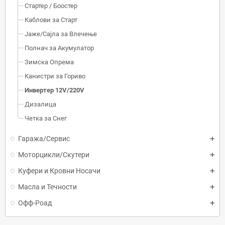
Стартер / Боостер
Каблови за Старт
Јаже/Сајла за Влечење
Полнач за Акумулатор
Зимска Опрема
Канистри за Гориво
Инвертер 12V/220V
Дизалица
Четка за Снег
Гаража/Сервис
Моторцикли/Скутери
Куфери и Кровни Носачи
Масла и Течности
Офф-Роад