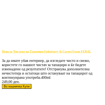
Пена за Чистење на Тапацири Upholstery & Carpet Foam FERAL
За да имате убав ентериер, да изгледате чисто и свежо,
користете го нашиот чистач за тапацири и ќе бидете
изненадени од резултатите! Отстранува дополнителна
нечистотија и остатоци што остануваат на тапацирот од
континуирана употреба.400ml
249,00 ден.
Во кошничка
Купи