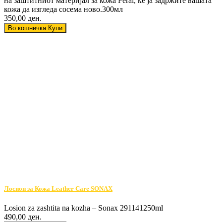
на заштитниот материјал за кожа Feral, ќе ја задржите вашата
кожа да изгледа сосема ново.300мл
350,00 ден.
Во кошничка
Купи
Лосион за Кожа Leather Care SONAX
Losion za zashtita na kozha – Sonax 291141250ml
490,00 ден.