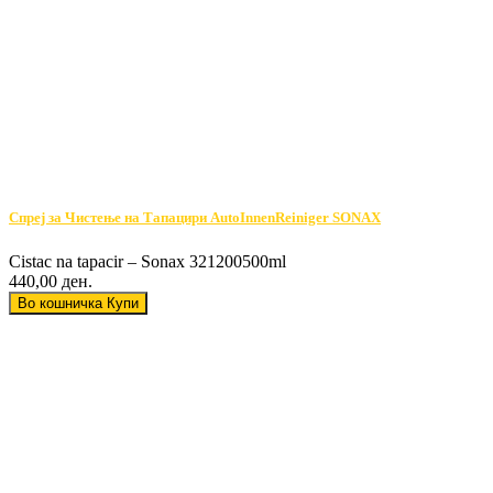
Спреј за Чистење на Тапацири AutoInnenReiniger SONAX
Cistac na tapacir – Sonax 321200500ml
440,00 ден.
Во кошничка
Купи