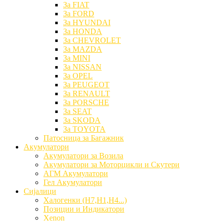
За FIAT
За FORD
За HYUNDAI
За HONDA
За CHEVROLET
За MAZDA
За MINI
За NISSAN
За OPEL
За PEUGEOT
За RENAULT
За PORSCHE
За SEAT
За SKODA
За TOYOTA
Патосница за Багажник
Акумулатори
Акумулатори за Возила
Акумулатори за Моторцикли и Скутери
АГМ Акумулатори
Гел Акумулатори
Сијалици
Халогенки (H7,H1,H4...)
Позиции и Индикатори
Xenon