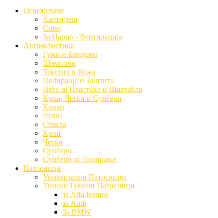
Освежувачи
Хартијени
Спреј
За Парно - Вентилација
Автокозметика
Гуми и Бандажи
Шампони
Текстил и Кожа
Полиранје и Заштита
Нега за Пластика и Шалтабла
Крпи, Четки и Сунѓери
Клима
Разни
Стакла
Крпи
Четки
Сунѓери
Сунѓери за Полирање
Патосници
Универзални Патосници
Типски Гумени Патисници
за Alfa Romeo
за Audi
За BMW