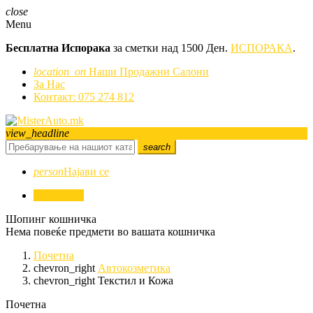
close
Menu
Бесплатна Испорака
за сметки над 1500 Ден.
ИСПОРАКА
.
location_on
Наши Продажни Салони
За Нас
Контакт: 075 274 812
view_headline
search
person
Најави се
0
0,00 ден.
Шопинг кошничка
Нема повеќе предмети во вашата кошничка
Почетна
chevron_right
Автокозметика
chevron_right
Текстил и Кожа
Почетна