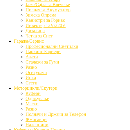
Јаже/Сајла за Влечење
Полнач за Акумулатор
Зимска Опрема
Канистри за Гориво
Инвертер 12V/220V
Дизалица
Четка за Снег
Гаража/Сервис
Професионални Светилки
Паркинг Бариери
Алати
Сталажи за Гуми
Разно
Осигурачи
Инка
Стеги
Моторцикли/Скутери
Куфери
Одржување
Маски
Разно
Полначи и Држачи за Телефон
Жмигавци
Налепници
Куфери и Кровни Носачи