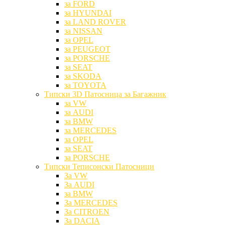
за FORD
за HYUNDAI
за LAND ROVER
за NISSAN
за OPEL
за PEUGEOT
за PORSCHE
за SEAT
за SKODA
за TOYOTA
Типски 3D Патосница за Багажник
за VW
за AUDI
за BMW
за MERCEDES
за OPEL
за SEAT
за PORSCHE
Типски Теписонски Патосници
За VW
За AUDI
за BMW
За MERCEDES
За CITROEN
За DACIA