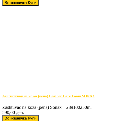
Во кошничка
Купи
Заштитувач на кожа (пена) Leather Care Foam SONAX
Zastituvac na koza (pena) Sonax – 289100250ml
590,00 ден.
Во кошничка
Купи