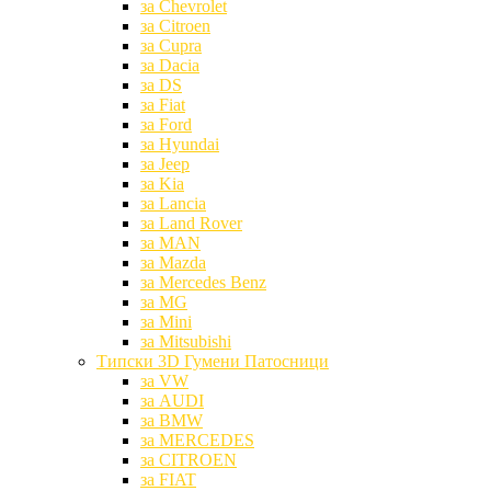
за Chevrolet
за Citroen
за Cupra
за Dacia
за DS
за Fiat
за Ford
за Hyundai
за Jeep
за Kia
за Lancia
за Land Rover
за MAN
за Mazda
за Mercedes Benz
за MG
за Mini
за Mitsubishi
Типски 3D Гумени Патосници
за VW
за AUDI
за BMW
за MERCEDES
за CITROEN
за FIAT