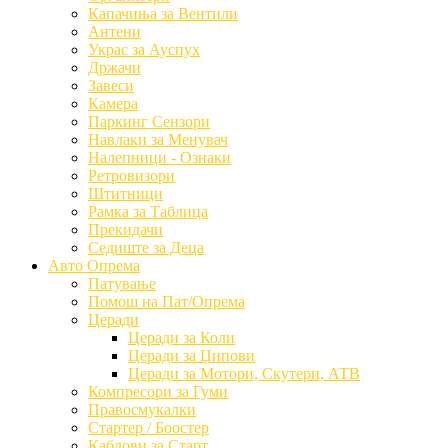
Капачиња за Вентили
Антени
Украс за Ауспух
Држачи
Завеси
Камера
Паркинг Сензори
Навлаки за Менувач
Налепници - Ознаки
Ретровизори
Штитници
Рамка за Таблица
Прекидачи
Седиште за Деца
Авто Опрема
Патување
Помош на Пат/Опрема
Церади
Церади за Коли
Церади за Џипови
Церади за Мотори, Скутери, АТВ
Компресори за Гуми
Правосмукалки
Стартер / Боостер
Каблови за Старт