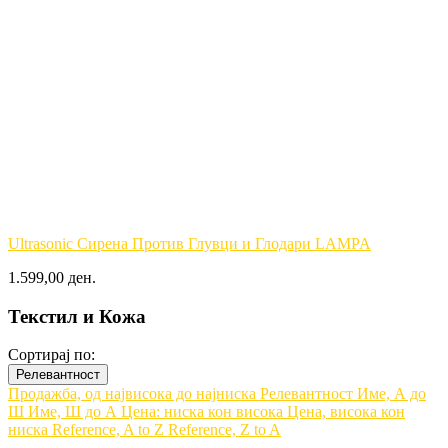
Ultrasonic Сирена Против Глувци и Глодари LAMPA
1.599,00 ден.
Текстил и Кожа
Сортирај по:
Релевантност
Продажба, од највисока до најниска
Релевантност
Име, А до
Ш
Име, Ш до А
Цена: ниска кон висока
Цена, висока кон
ниска
Reference, A to Z
Reference, Z to A