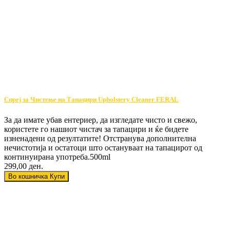
Спреј за Чистење на Тапацири Upholstery Cleaner FERAL
За да имате убав ентериер, да изгледате чисто и свежо,
користете го нашиот чистач за тапацири и ќе бидете
изненадени од резултатите! Отстранува дополнителна
нечистотија и остатоци што остануваат на тапацирот од
континуирана употреба.500ml
299,00 ден.
Во кошничка
Купи