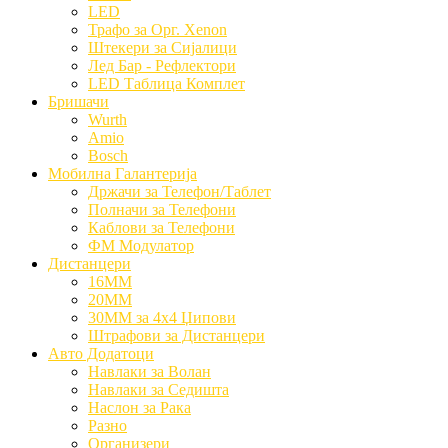
LED
Трафо за Орг. Xenon
Штекери за Сијалици
Лед Бар - Рефлектори
LED Таблица Комплет
Бришачи
Wurth
Amio
Bosch
Мобилна Галантерија
Држачи за Телефон/Таблет
Полначи за Телефони
Каблови за Телефони
ФМ Модулатор
Дистанцери
16MM
20MM
30MM за 4x4 Џипови
Штрафови за Дистанцери
Авто Додатоци
Навлаки за Волан
Навлаки за Седишта
Наслон за Рака
Разно
Организери