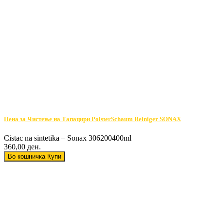
Пена за Чистење на Тапацири PolsterSchaum Reiniger SONAX
Cistac na sintetika – Sonax 306200400ml
360,00 ден.
Во кошничка
Купи