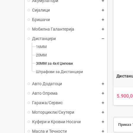
Акумулатори
Сијалици
Бришачи
Мобилна Галантерија
Дистанцери
16MM
20MM
30MM за 4x4 Џипови
Штрафови за Дистанцери
Дистан
Авто Додатоци
Авто Опрема
5.900,0
Гаража/Сервис
Моторцикли/Скутери
Куфери и Кровни Носачи
Приказ 1
Масла и Течности