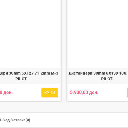
цери 30mm 5X127 71.2mm M-3
Дистанцери 30mm 6X139 108
PILOT
PILOT
0 ден.
5.900,00 ден.
КУПИ
-3 од 3 ставка(и)