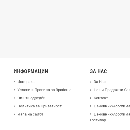
лица X-Plate LAMPA
USB Полнач Usb Fix Tube за Мотори
LAMPA
99,00 ден.
1.299,00 ден.
ИНФОРМАЦИИ
ЗА НАС
Испорака
За Нас
Услови и Правила за Враќање
Наши Продажни Са
Општи одредби
Контакт
Политика за Приватност
Ценовник/Асортиман
мапа на сајтот
Ценовник/Асортима
Гостивар