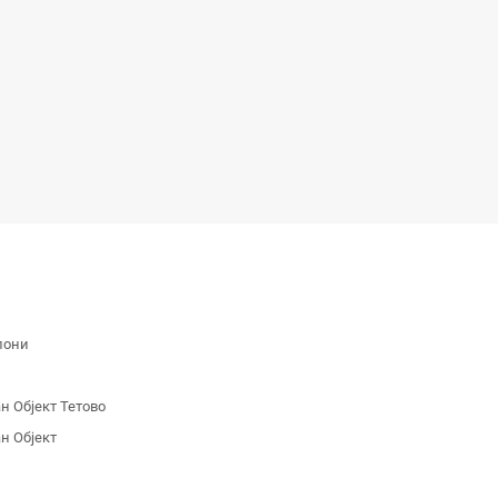
лони
 Објект Тетово
н Објект