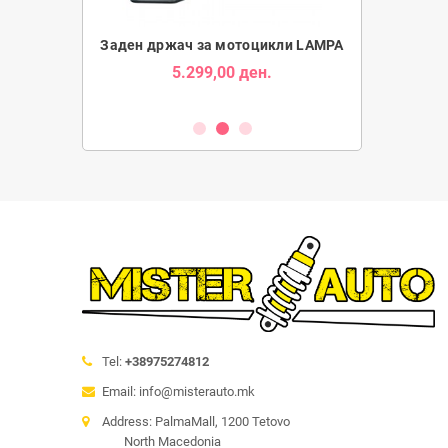
Tube за Мотори
Заден држач за мотоцикли LAMPA
Држач за Таб
5.299,00 ден.
1.9
ден.
Tel:
+38975274812
Email: info@misterauto.mk
Address: PalmaMall, 1200 Tetovo
North Macedonia