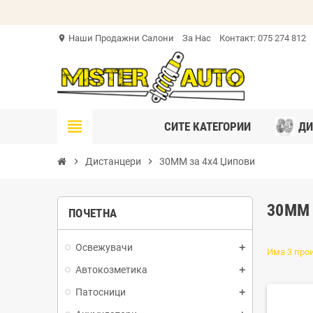
Наши Продажни Салони
За Нас
Контакт: 075 274 812
location_on
view_headline
СИТЕ КАТЕГОРИИ
ДИ
chevron_right
Дистанцери
chevron_right
30MM за 4x4 Џипови
30MM
ПОЧЕТНА
Освежувачи
Има 3 про
Автокозметика
Патосници