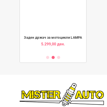
Tube за Мотори
Заден држач за мотоцикли LAMPA
Држач за Таб
5.299,00 ден.
1.9
ден.