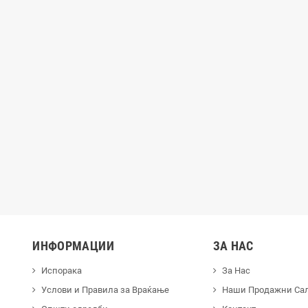
лица X-Plate LAMPA
USB Полнач Usb Fix Tube за Мотори
LAMPA
99,00 ден.
1.299,00 ден.
ИНФОРМАЦИИ
ЗА НАС
Испорака
За Нас
Услови и Правила за Враќање
Наши Продажни Са