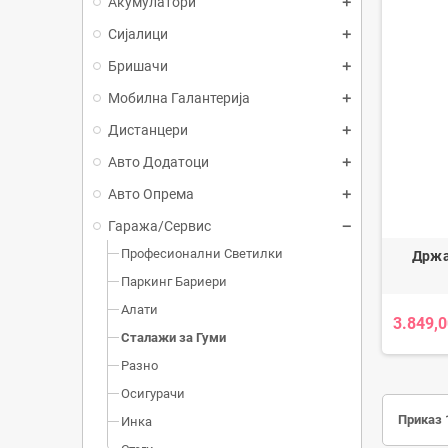
Акумулатори
Сијалици
Бришачи
Мобилна Галантерија
Дистанцери
Авто Додатоци
Авто Опрема
Гаража/Сервис
Професионални Светилки
Држа
Паркинг Бариери
Алати
3.849,0
Сталажи за Гуми
Разно
Осигурачи
Приказ 1
Инка