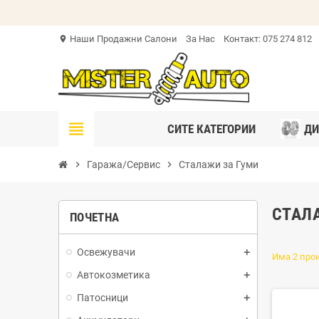
Наши Продажни Салони
За Нас
Контакт: 075 274 812
location_on
view_headline
СИТЕ КАТЕГОРИИ
ДИ
chevron_right
Гаража/Сервис
chevron_right
Сталажи за Гуми
СТАЛ
ПОЧЕТНА
Освежувачи
Има 2 про
Автокозметика
Патосници