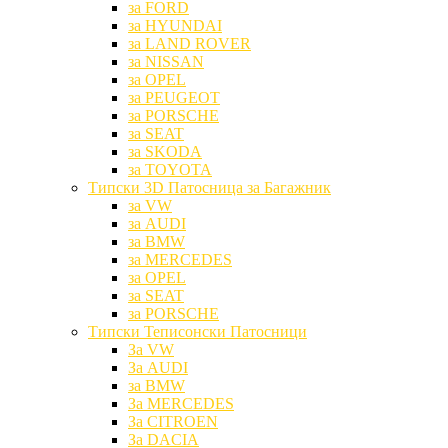
за FORD
за HYUNDAI
за LAND ROVER
за NISSAN
за OPEL
за PEUGEOT
за PORSCHE
за SEAT
за SKODA
за TOYOTA
Типски 3D Патосница за Багажник
за VW
за AUDI
за BMW
за MERCEDES
за OPEL
за SEAT
за PORSCHE
Типски Теписонски Патосници
За VW
За AUDI
за BMW
За MERCEDES
За CITROEN
За DACIA