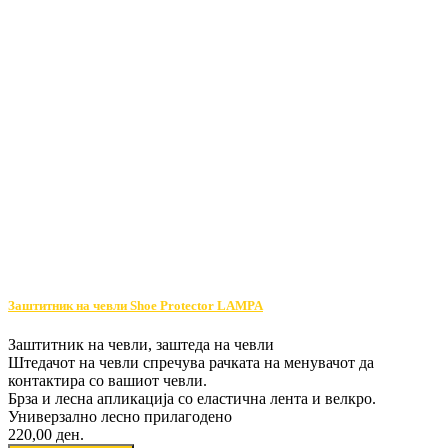
Заштитник на чевли Shoe Protector LAMPA
Заштитник на чевли, заштеда на чевли
Штедачот на чевли спречува рачката на менувачот да
контактира со вашиот чевли.
Брза и лесна апликација со еластична лента и велкро.
Универзално лесно прилагодено
220,00 ден.