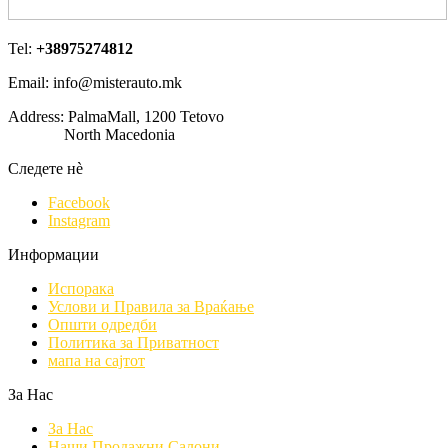
Tel:
+38975274812
Email: info@misterauto.mk
Address: PalmaMall, 1200 Tetovo
North Macedonia
Следете нè
Facebook
Instagram
Информации
Испорака
Услови и Правила за Враќање
Општи одредби
Политика за Приватност
мапа на сајтот
За Нас
За Нас
Наши Продажни Салони