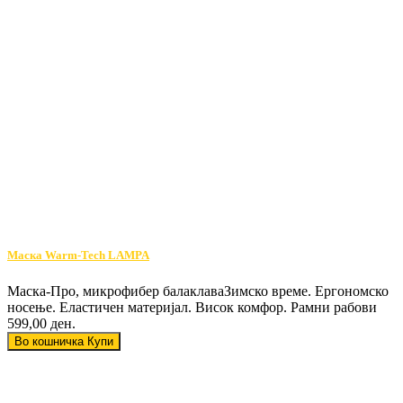
Маска Warm-Tech LAMPA
Маска-Про, микрофибер балаклаваЗимско време. Ергономско
носење. Еластичен материјал. Висок комфор. Рамни рабови
599,00 ден.
Во кошничка
Купи