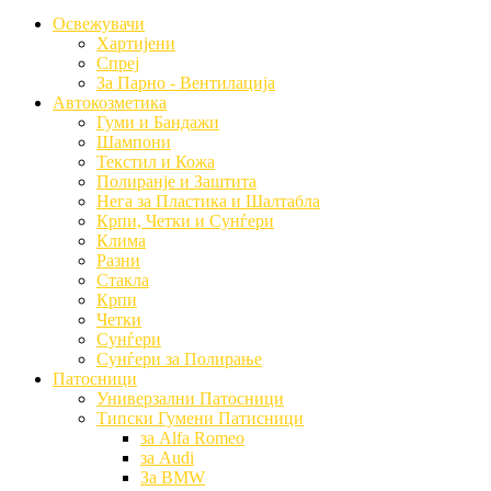
Освежувачи
Хартијени
Спреј
За Парно - Вентилација
Автокозметика
Гуми и Бандажи
Шампони
Текстил и Кожа
Полиранје и Заштита
Нега за Пластика и Шалтабла
Крпи, Четки и Сунѓери
Клима
Разни
Стакла
Крпи
Четки
Сунѓери
Сунѓери за Полирање
Патосници
Универзални Патосници
Типски Гумени Патисници
за Alfa Romeo
за Audi
За BMW