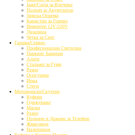
Јаже/Сајла за Влечење
Полнач за Акумулатор
Зимска Опрема
Канистри за Гориво
Инвертер 12V/220V
Дизалица
Четка за Снег
Гаража/Сервис
Професионални Светилки
Паркинг Бариери
Алати
Сталажи за Гуми
Разно
Осигурачи
Инка
Стеги
Моторцикли/Скутери
Куфери
Одржување
Маски
Разно
Полначи и Држачи за Телефон
Жмигавци
Налепници
Куфери и Кровни Носачи