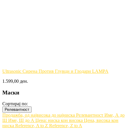
Ultrasonic Сирена Против Глувци и Глодари LAMPA
1.599,00 ден.
Маски
Сортирај по:
Релевантност
Продажба, од највисока до најниска
Релевантност
Име, А до
Ш
Име, Ш до А
Цена: ниска кон висока
Цена, висока кон
ниска
Reference, A to Z
Reference, Z to A