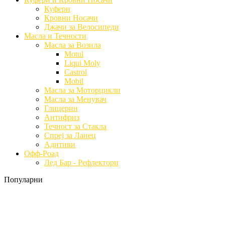
Куфери
Кровни Носачи
Джачи за Велосипеди
Масла и Течности
Масла за Возила
Motul
Liqui Moly
Castrol
Mobil
Масла за Моторцикли
Масла за Менувач
Глицерин
Антифриз
Течност за Стакла
Спреј за Ланец
Адитиви
Офф-Роад
Лед Бар - Рефлектори
Популарни