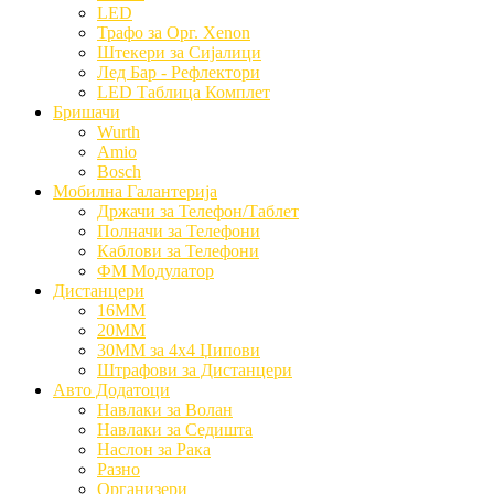
LED
Трафо за Орг. Xenon
Штекери за Сијалици
Лед Бар - Рефлектори
LED Таблица Комплет
Бришачи
Wurth
Amio
Bosch
Мобилна Галантерија
Држачи за Телефон/Таблет
Полначи за Телефони
Каблови за Телефони
ФМ Модулатор
Дистанцери
16MM
20MM
30MM за 4x4 Џипови
Штрафови за Дистанцери
Авто Додатоци
Навлаки за Волан
Навлаки за Седишта
Наслон за Рака
Разно
Организери