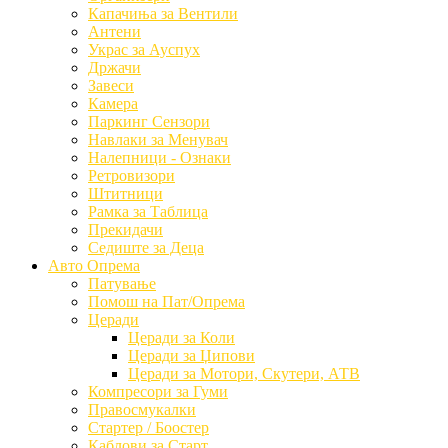
Капачиња за Вентили
Антени
Украс за Ауспух
Држачи
Завеси
Камера
Паркинг Сензори
Навлаки за Менувач
Налепници - Ознаки
Ретровизори
Штитници
Рамка за Таблица
Прекидачи
Седиште за Деца
Авто Опрема
Патување
Помош на Пат/Опрема
Церади
Церади за Коли
Церади за Џипови
Церади за Мотори, Скутери, АТВ
Компресори за Гуми
Правосмукалки
Стартер / Боостер
Каблови за Старт