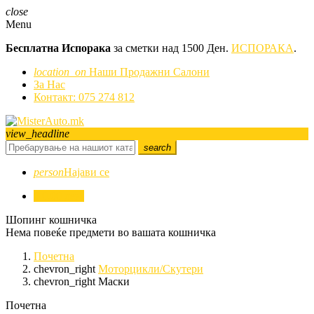
close
Menu
Бесплатна Испорака
за сметки над 1500 Ден.
ИСПОРАКА
.
location_on
Наши Продажни Салони
За Нас
Контакт: 075 274 812
view_headline
search
person
Најави се
0
0,00 ден.
Шопинг кошничка
Нема повеќе предмети во вашата кошничка
Почетна
chevron_right
Моторцикли/Скутери
chevron_right
Маски
Почетна