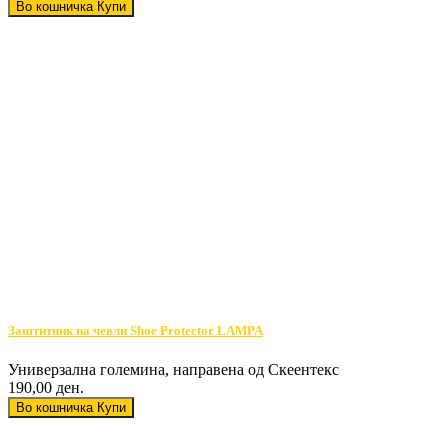
Во кошничка
Купи
Заштитник на чевли Shoe Protector LAMPA
Универзална големина, направена од Скеентекс
190,00 ден.
Во кошничка
Купи