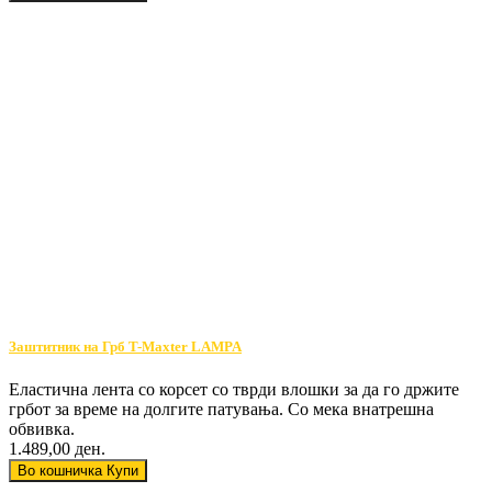
Заштитник на Грб T-Maxter LAMPA
Еластична лента со корсет со тврди влошки за да го држите
грбот за време на долгите патувања. Со мека внатрешна
обвивка.
1.489,00 ден.
Во кошничка
Купи