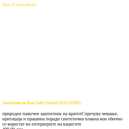
Има 8 производи.
Заштитник на Врат Tube Natural-Tech LAMPA
природен памучен заштитник на вратотСпречува чешање,
иритација и прашина поради синтетички влакна кои обично
се користат во ентериерите на кацигите