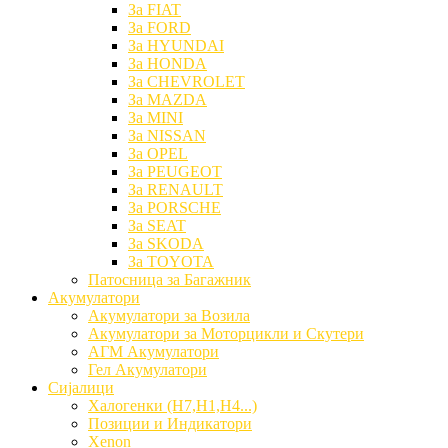
За FIAT
За FORD
За HYUNDAI
За HONDA
За CHEVROLET
За MAZDA
За MINI
За NISSAN
За OPEL
За PEUGEOT
За RENAULT
За PORSCHE
За SEAT
За SKODA
За TOYOTA
Патосница за Багажник
Акумулатори
Акумулатори за Возила
Акумулатори за Моторцикли и Скутери
АГМ Акумулатори
Гел Акумулатори
Сијалици
Халогенки (H7,H1,H4...)
Позиции и Индикатори
Xenon