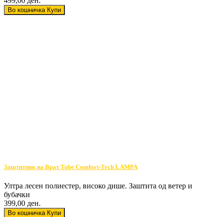
499,00 ден.
Во кошничка
Купи
Заштитник на Врат Tube Comfort-Tech LAMPA
Ултра лесен полиестер, високо дише. Заштита од ветер и
бубачки
399,00 ден.
Во кошничка
Купи