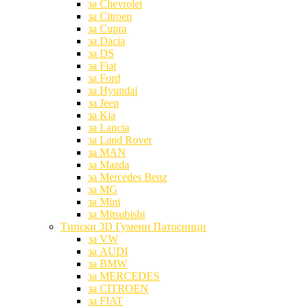
за Chevrolet
за Citroen
за Cupra
за Dacia
за DS
за Fiat
за Ford
за Hyundai
за Jeep
за Kia
за Lancia
за Land Rover
за MAN
за Mazda
за Mercedes Benz
за MG
за Mini
за Mitsubishi
Типски 3D Гумени Патосници
за VW
за AUDI
за BMW
за MERCEDES
за CITROEN
за FIAT