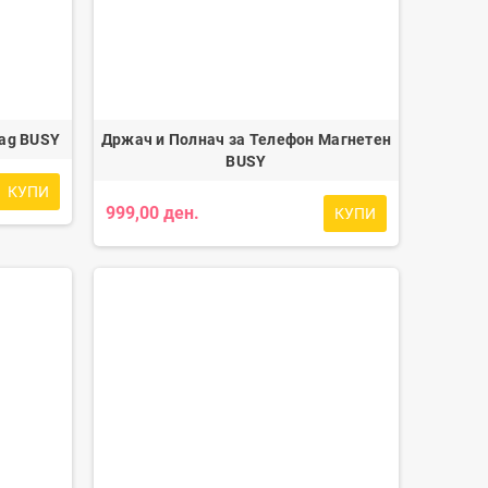
Mag BUSY
Држач и Полнач за Телефон Магнетен
BUSY
КУПИ
999,00 ден.
КУПИ