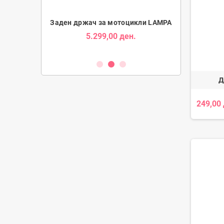
Tube за Мотори
Заден држач за мотоцикли LAMPA
Држач за Таб
5.299,00 ден.
1.9
ден.
Д
249,00