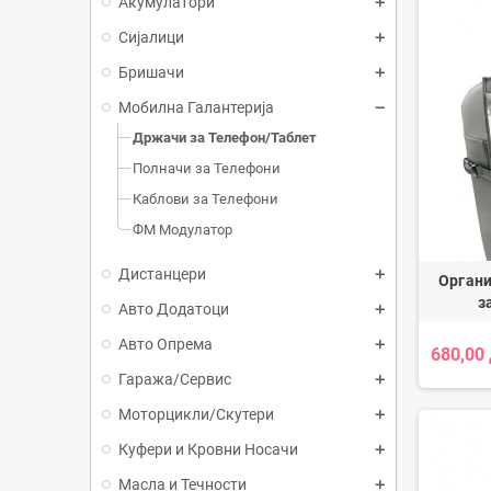
Акумулатори
Сијалици
Бришачи
Мобилна Галантерија
Држачи за Телефон/Таблет
Полначи за Телефони
Каблови за Телефони
ФМ Модулатор
Дистанцери
Органи
з
Авто Додатоци
Авто Опрема
680,00
Гаража/Сервис
Моторцикли/Скутери
Куфери и Кровни Носачи
Масла и Течности