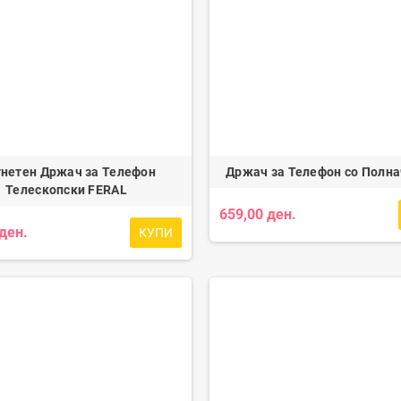
нетен Држач за Телефон
Држач за Телефон со Полн
Телескопски FERAL
659,00 ден.
 ден.
КУПИ