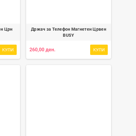
ен Црн
Држач за Телефон Магнетен Црвен
BUSY
260,00 ден.
КУПИ
КУПИ