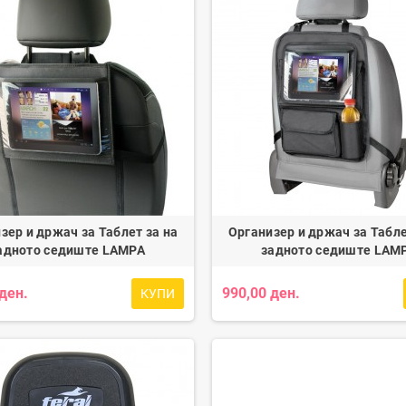
зер и држач за Таблет за на
Организер и држач за Табле
адното седиште LAMPA
задното седиште LAM
 ден.
990,00 ден.
КУПИ