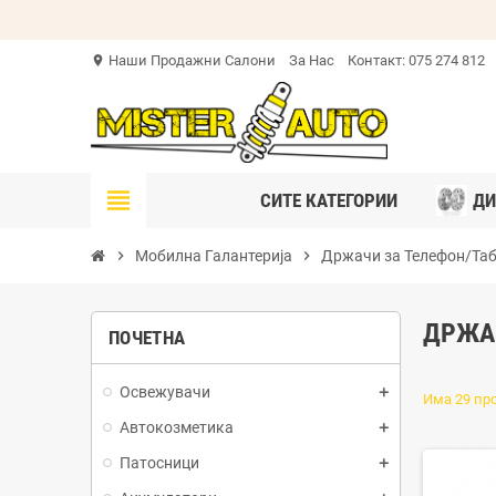
Наши Продажни Салони
За Нас
Контакт: 075 274 812
location_on
view_headline
СИТЕ КАТЕГОРИИ
ДИ
chevron_right
Мобилна Галантерија
chevron_right
Држачи за Телефон/Та
ДРЖА
ПОЧЕТНА
Освежувачи
Има 29 пр
Автокозметика
Патосници