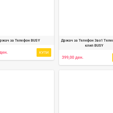
лица X-Plate LAMPA
USB Полнач Usb Fix Tube за Мотори
LAMPA
99,00 ден.
1.299,00 ден.
ржач за Телефон BUSY
Држач за Телефон 3во1 Теле
клип BUSY
 ден.
КУПИ
399,00 ден.