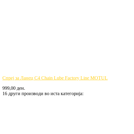
Спреј за Ланец C4 Chain Lube Factory Line MOTUL
999,00 ден.
16 други производи во иста категорија: