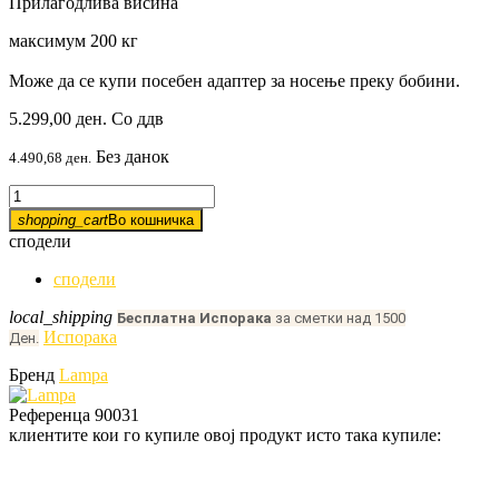
Прилагодлива висина
максимум 200 кг
Може да се купи посебен адаптер за носење преку бобини.
5.299,00 ден.
Со ддв
Без данок
4.490,68 ден.
shopping_cart
Во кошничка
сподели
сподели
local_shipping
Бесплатна Испорака
за сметки над 1500
Испорака
Ден.
Бренд
Lampa
Референца
90031
клиентите кои го купиле овој продукт исто така купиле: