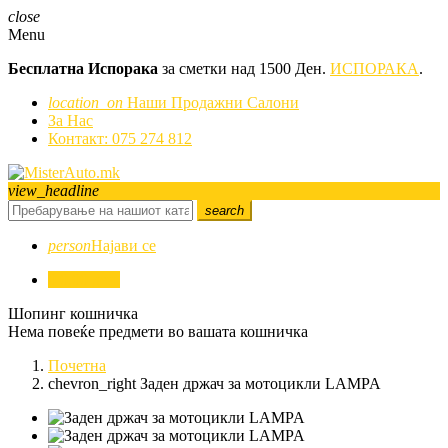
close
Menu
Бесплатна Испорака
за сметки над 1500 Ден.
ИСПОРАКА
.
location_on
Наши Продажни Салони
За Нас
Контакт: 075 274 812
view_headline
search
person
Најави се
0
0,00 ден.
Шопинг кошничка
Нема повеќе предмети во вашата кошничка
Почетна
chevron_right
Заден држач за мотоцикли LAMPA