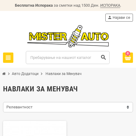
Бесплатна Испорака
за сметки над 1500 Ден.
ИСПОРАКА
.
person
Најави се
0
view_headline
search
chevron_right
chevron_right
Авто Додатоци
Навлаки за Менувач
НАВЛАКИ ЗА МЕНУВАЧ
Релевантност