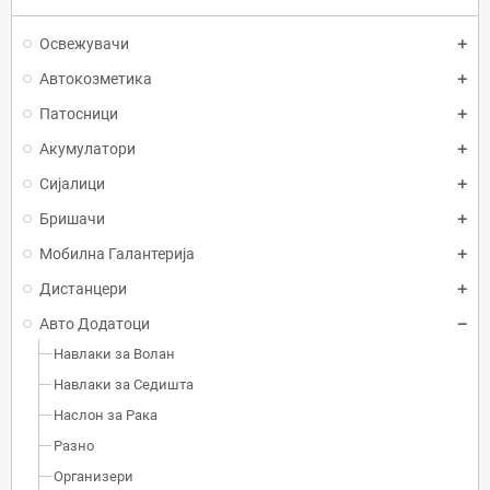
Освежувачи
Автокозметика
Патосници
Акумулатори
Сијалици
Бришачи
Мобилна Галантерија
Дистанцери
Авто Додатоци
Навлаки за Волан
Навлаки за Седишта
Наслон за Рака
Разно
Организери