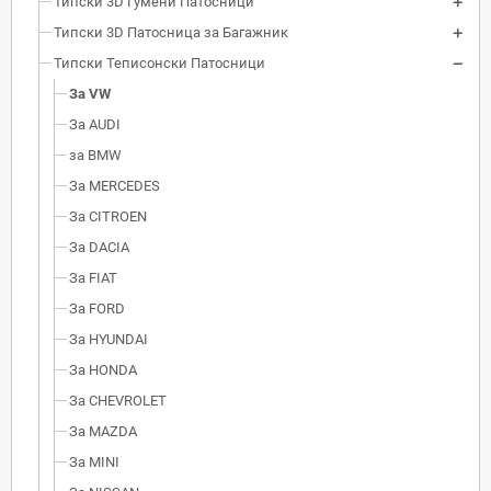
Типски 3D Гумени Патосници
Типски 3D Патосница за Багажник
Типски Теписонски Патосници
За VW
За AUDI
за BMW
За MERCEDES
За CITROEN
За DACIA
За FIAT
За FORD
За HYUNDAI
За HONDA
За CHEVROLET
За MAZDA
За MINI