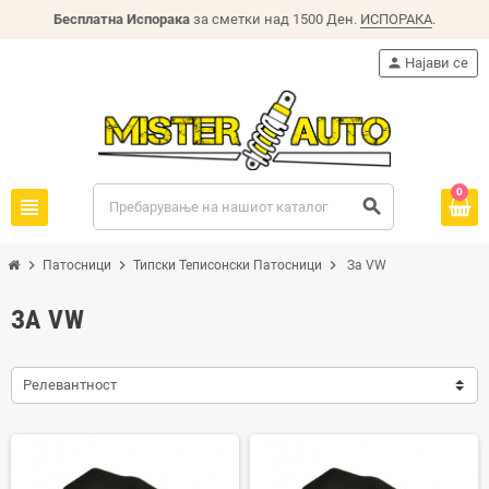
Бесплатна Испорака
за сметки над 1500 Ден.
ИСПОРАКА
.
person
Најави се
0
view_headline
search
chevron_right
chevron_right
chevron_right
Патосници
Типски Теписонски Патосници
За VW
ЗА VW
Релевантност