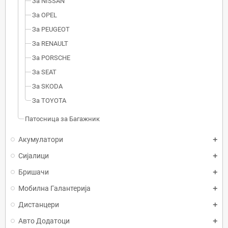
За NISSAN
За OPEL
За PEUGEOT
За RENAULT
За PORSCHE
За SEAT
За SKODA
За TOYOTA
Патосница за Багажник
Акумулатори
Сијалици
Бришачи
Мобилна Галантерија
Дистанцери
Авто Додатоци