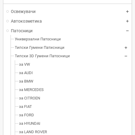
Освежувачи
Автокозметика
Патосници
Универзални Патосници
Типски Гумени Патисници
Типски 3D Гумени Патосници
за VW
за AUDI
за BMW
за MERCEDES
за CITROEN
за FIAT
за FORD
за HYUNDAI
за LAND ROVER