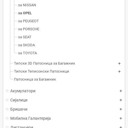
за NISSAN
за OPEL
за PEUGEOT
за PORSCHE
за SEAT
за SKODA
за TOYOTA
Типски 3D Патосница за Багажник
Типски Теписонски Патосници
Патосница за Багажник
Акумулатори
Сијалици
Бришачи
Мобилна Галантерија
Дистанцери