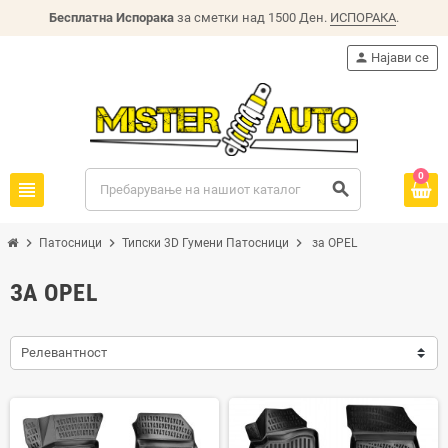
Бесплатна Испорака
за сметки над 1500 Ден.
ИСПОРАКА
.
person
Најави се
0
view_headline
search
chevron_right
chevron_right
chevron_right
Патосници
Типски 3D Гумени Патосници
за OPEL
ЗА OPEL
Релевантност