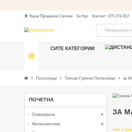
Наши Продажни Салони
За Нас
Контакт: 075 274 812
location_on
СИТЕ КАТЕГОРИИ
view_headline
chevron_right
Патосници
chevron_right
Типски Гумени Патисници
chevron_right
за M
ПОЧЕТНА
ЗА M
Освежувачи
Автокозметика
Има 7 про