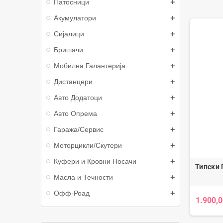
Патосници
Акумулатори
Сијалици
Бришачи
Мобилна Галантерија
Дистанцери
Авто Додатоци
Авто Опрема
Гаража/Сервис
Моторцикли/Скутери
Куфери и Кровни Носачи
Типски 
Масла и Течности
Офф-Роад
1.900,0