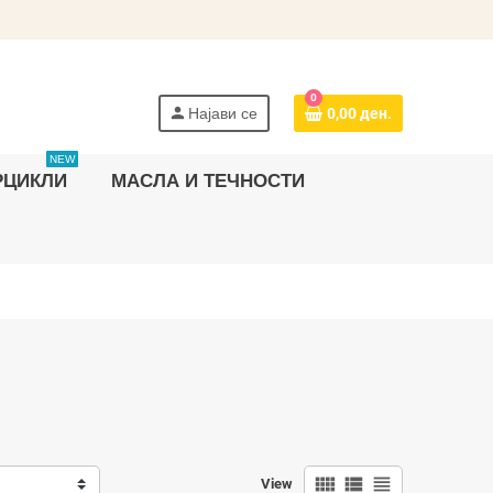
0
person
Најави се
0,00 ден.
NEW
РЦИКЛИ
MАСЛА И ТЕЧНОСТИ
view_comfy
view_list
view_headline
View