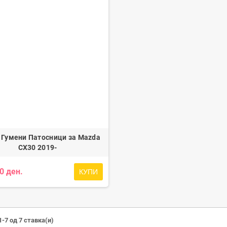
за мотоцикли LAMPA
Држач за Таблица X-Plate LAMPA
99,00 ден.
1.999,00 ден.
 Гумени Патосници за Mazda
CX30 2019-
0 ден.
КУПИ
-7 од 7 ставка(и)