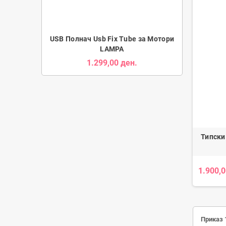
USB Полнач Usb Fix Tube за Мотори
Заден држач 
LAMPA
5.2
1.299,00 ден.
Типски
1.900,0
Приказ 1