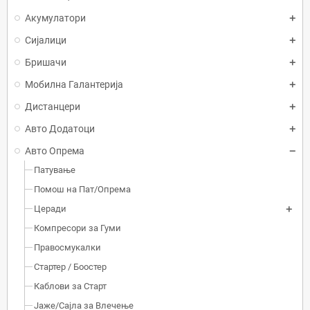
Акумулатори
Сијалици
Бришачи
Мобилна Галантерија
Дистанцери
Авто Додатоци
Авто Опрема
Патување
Помош на Пат/Опрема
Церади
Компресори за Гуми
Правосмукалки
Стартер / Боостер
Каблови за Старт
Јаже/Сајла за Влечење