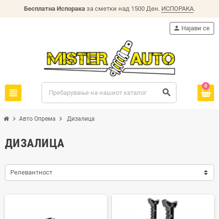
Бесплатна Испорака
за сметки над 1500 Ден.
ИСПОРАКА
.
person
Најави се
0
view_headline
search
chevron_right
chevron_right
Авто Опрема
Дизалица
ДИЗАЛИЦА
Релевантност