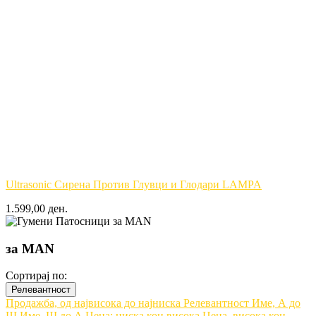
Ultrasonic Сирена Против Глувци и Глодари LAMPA
1.599,00 ден.
за MAN
Сортирај по:
Релевантност
Продажба, од највисока до најниска
Релевантност
Име, А до
Ш
Име, Ш до А
Цена: ниска кон висока
Цена, висока кон