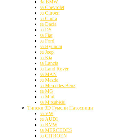
За BMW
за Chevrolet
за Citroen
за Cupra
за Dacia
за DS
за Fiat
за Ford
за Hyundai
за Jeep
за Kia
за Lancia
за Land Rover
за MAN
за Mazda
за Mercedes Benz
за MG
за Mini
за Mitsubishi
Типски 3D Гумени Патосници
за VW
за AUDI
за BMW
за MERCEDES
за CITROEN