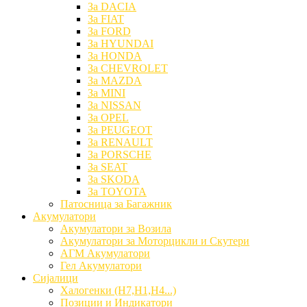
За DACIA
За FIAT
За FORD
За HYUNDAI
За HONDA
За CHEVROLET
За MAZDA
За MINI
За NISSAN
За OPEL
За PEUGEOT
За RENAULT
За PORSCHE
За SEAT
За SKODA
За TOYOTA
Патосница за Багажник
Акумулатори
Акумулатори за Возила
Акумулатори за Моторцикли и Скутери
АГМ Акумулатори
Гел Акумулатори
Сијалици
Халогенки (H7,H1,H4...)
Позиции и Индикатори