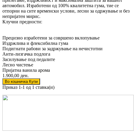
прилегање, издржливост и максимална заштита за вашиот
автомобил. Изработени од 100% квалитетна гума, тие се
отпорни на сите временски услови, лесни за одржување и без
непријатен мирис.
Клучни предности:
Прецизно изработени за совршено вклопување
Издржлива и флексибилна гума
Подигнати рабови за задржување на нечистотии
Анти-лизгачка подлога
Засилување под педалите
Лесно чистење
Пријатна ванила арома
1.900,00 ден.
Во кошничка
Купи
Приказ 1-1 од 1 ставка(и)