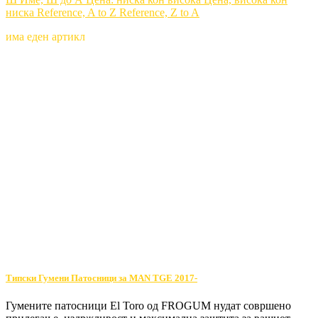
ниска
Reference, A to Z
Reference, Z to A
има еден артикл
Типски Гумени Патосници за MAN TGE 2017-
Гумените патосници El Toro од FROGUM нудат совршено