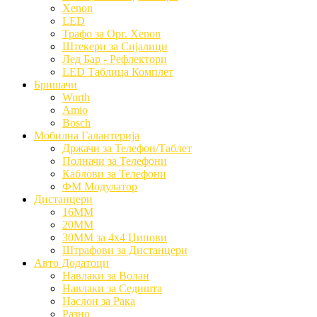
Xenon
LED
Трафо за Орг. Xenon
Штекери за Сијалици
Лед Бар - Рефлектори
LED Таблица Комплет
Бришачи
Wurth
Amio
Bosch
Мобилна Галантерија
Држачи за Телефон/Таблет
Полначи за Телефони
Каблови за Телефони
ФМ Модулатор
Дистанцери
16MM
20MM
30MM за 4x4 Џипови
Штрафови за Дистанцери
Авто Додатоци
Навлаки за Волан
Навлаки за Седишта
Наслон за Рака
Разно