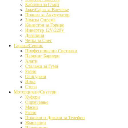
Каблови за Старт
Јаже/Сајла за Влечење
Полнач за Акумулатор
Зимска Опрема
Канистри за Гориво
Инвертер 12V/220V
Дизалица
Четка за Снег
Гаража/Сервис
Професионални Светилки
Паркинг Бариери
Алати
Сталажи за Гуми
Разно
Осигурачи
Инка
Стеги
Моторцикли/Скутери
Куфери
Одржување
Маски
Разно
Полначи и Држачи за Телефон
Жмигавци
Налепници