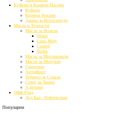
Куфери и Кровни Носачи
Куфери
Кровни Носачи
Джачи за Велосипеди
Масла и Течности
Масла за Возила
Motul
Liqui Moly
Castrol
Mobil
Масла за Моторцикли
Масла за Менувач
Глицерин
Антифриз
Течност за Стакла
Спреј за Ланец
Адитиви
Офф-Роад
Лед Бар - Рефлектори
Популарни