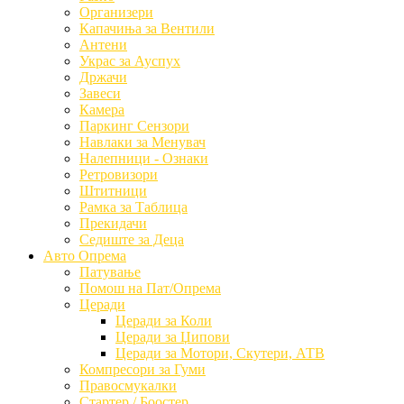
Организери
Капачиња за Вентили
Антени
Украс за Ауспух
Држачи
Завеси
Камера
Паркинг Сензори
Навлаки за Менувач
Налепници - Ознаки
Ретровизори
Штитници
Рамка за Таблица
Прекидачи
Седиште за Деца
Авто Опрема
Патување
Помош на Пат/Опрема
Церади
Церади за Коли
Церади за Џипови
Церади за Мотори, Скутери, АТВ
Компресори за Гуми
Правосмукалки
Стартер / Боостер