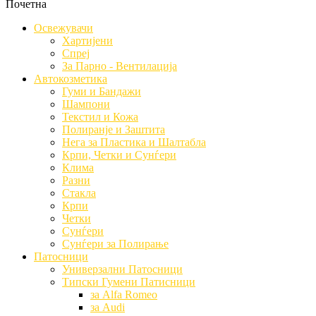
Почетна
Освежувачи
Хартијени
Спреј
За Парно - Вентилација
Автокозметика
Гуми и Бандажи
Шампони
Текстил и Кожа
Полиранје и Заштита
Нега за Пластика и Шалтабла
Крпи, Четки и Сунѓери
Клима
Разни
Стакла
Крпи
Четки
Сунѓери
Сунѓери за Полирање
Патосници
Универзални Патосници
Типски Гумени Патисници
за Alfa Romeo
за Audi