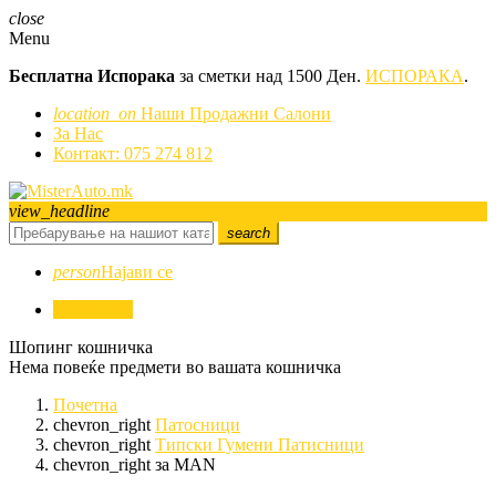
close
Menu
Бесплатна Испорака
за сметки над 1500 Ден.
ИСПОРАКА
.
location_on
Наши Продажни Салони
За Нас
Контакт: 075 274 812
view_headline
search
person
Најави се
0
0,00 ден.
Шопинг кошничка
Нема повеќе предмети во вашата кошничка
Почетна
chevron_right
Патосници
chevron_right
Типски Гумени Патисници
chevron_right
за MAN