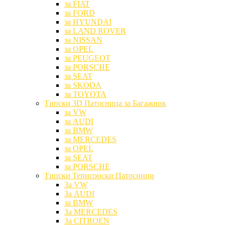
за FIAT
за FORD
за HYUNDAI
за LAND ROVER
за NISSAN
за OPEL
за PEUGEOT
за PORSCHE
за SEAT
за SKODA
за TOYOTA
Типски 3D Патосница за Багажник
за VW
за AUDI
за BMW
за MERCEDES
за OPEL
за SEAT
за PORSCHE
Типски Теписонски Патосници
За VW
За AUDI
за BMW
За MERCEDES
За CITROEN