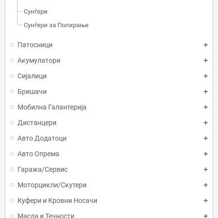
Сунѓери
Сунѓери за Полирање
Патосници
Акумулатори
Сијалици
Бришачи
Мобилна Галантерија
Дистанцери
Авто Додатоци
Авто Опрема
Гаража/Сервис
Моторцикли/Скутери
Куфери и Кровни Носачи
Масла и Течности