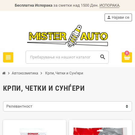
Бесплатна Испорака
за сметки над 1500 Ден.
ИСПОРАКА
.
person
Најави се
0
view_headline
search
chevron_right
chevron_right
Автокозметика
Крпи, Четки и Сунѓери
КРПИ, ЧЕТКИ И СУНЃЕРИ
Релевантност