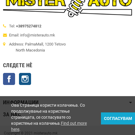
Tel:
+38975274812
Email: info@misterauto.mk
Address: PalmaMall, 1200 Tetovo
North Macedonia
СЛЕДЕТЕ НÈ
Facebook
Instagram
ИНФОРМАЦИИ
Ова Страница користи колачиња. Со
продолжување на користење
ЗА НАС
страницата, се согласувате со
СОГЛАСУВАМ
користење на колачиња.
Find out more
here
.
Copyright © 2021 misterauto.mk