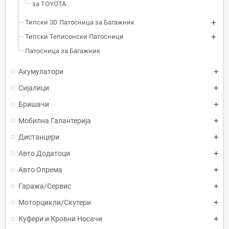
за TOYOTA
Типски 3D Патосница за Багажник
Типски Теписонски Патосници
Патосница за Багажник
Акумулатори
Сијалици
Бришачи
Мобилна Галантерија
Дистанцери
Авто Додатоци
Авто Опрема
Гаража/Сервис
Моторцикли/Скутери
Куфери и Кровни Носачи