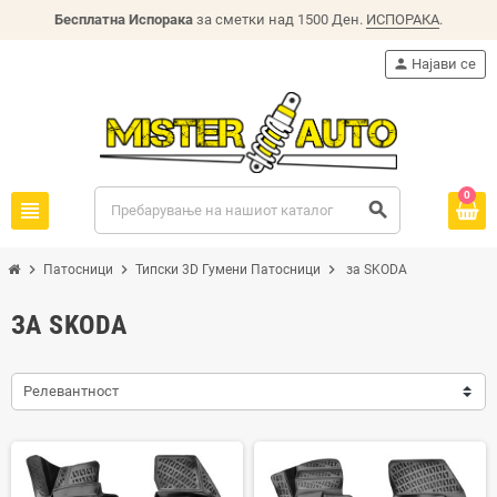
Бесплатна Испорака
за сметки над 1500 Ден.
ИСПОРАКА
.
person
Најави се
0
view_headline
search
chevron_right
chevron_right
chevron_right
Патосници
Типски 3D Гумени Патосници
за SKODA
ЗА SKODA
Релевантност