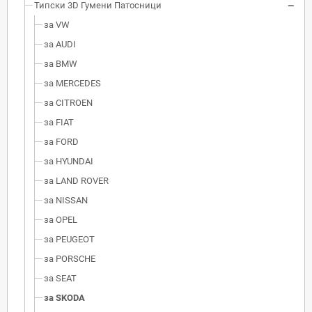
Типски 3D Гумени Патосници
за VW
за AUDI
за BMW
за MERCEDES
за CITROEN
за FIAT
за FORD
за HYUNDAI
за LAND ROVER
за NISSAN
за OPEL
за PEUGEOT
за PORSCHE
за SEAT
за SKODA