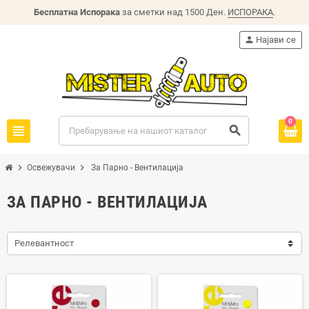
Бесплатна Испорака
за сметки над 1500 Ден.
ИСПОРАКА
.
person
Најави се
0
view_headline
search
chevron_right
chevron_right
Освежувачи
За Парно - Вентилација
ЗА ПАРНО - ВЕНТИЛАЦИЈА
Релевантност