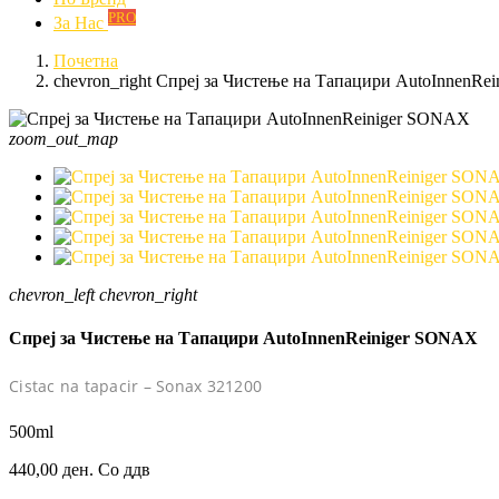
PRO
За Нас
Почетна
chevron_right
Спреј за Чистење на Тапацири AutoInnenRe
zoom_out_map
chevron_left
chevron_right
Спреј за Чистење на Тапацири AutoInnenReiniger SONAX
Cistac na tapacir – Sonax 321200
500ml
440,00 ден.
Со ддв