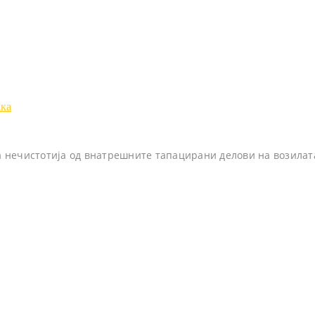
ка
та нечистотија од внатрешните тапацирани делови на возилата