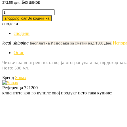
Без данок
372,88 ден.
shopping_cart
Во кошничка
сподели
сподели
local_shipping
Испора
Бесплатна Испорака
за сметки над 1500 Ден.
Опис
Чистач за внатрешноста кој ја отстранува и најтврдокорна
Нето: 500 мл.
Бренд
Sonax
Референца
321200
клиентите кои го купиле овој продукт исто така купиле: