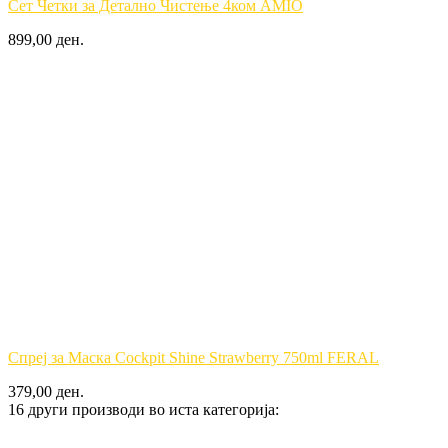
Сет Четки за Детално Чистење 4ком AMIO
899,00 ден.
Спреј за Маска Cockpit Shine Strawberry 750ml FERAL
379,00 ден.
16 други производи во иста категорија: