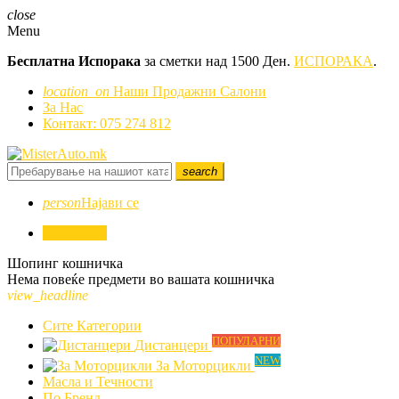
close
Menu
Бесплатна Испорака
за сметки над 1500 Ден.
ИСПОРАКА
.
location_on
Наши Продажни Салони
За Нас
Контакт: 075 274 812
search
person
Најави се
0
0,00 ден.
Шопинг кошничка
Нема повеќе предмети во вашата кошничка
view_headline
Сите Категории
ПОПУЛАРНИ
Дистанцери
NEW
За Моторцикли
Mасла и Течности
По Бренд