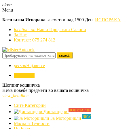
close
Menu
Бесплатна Испорака
за сметки над 1500 Ден.
ИСПОРАКА
.
location_on
Наши Продажни Салони
За Нас
Контакт: 075 274 812
search
person
Најави се
0
0,00 ден.
Шопинг кошничка
Нема повеќе предмети во вашата кошничка
view_headline
Сите Категории
ПОПУЛАРНИ
Дистанцери
NEW
За Моторцикли
Mасла и Течности
По Бренд