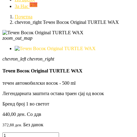
PRO
За Нас
Почетна
chevron_right
Течен Восок Original TURTLE WAX
zoom_out_map
chevron_left
chevron_right
Течен Восок Original TURTLE WAX
течен автомобилски восок - 500 ml
Легендарната заштита остава траен сјај од восок
Бренд број 1 во светот
440,00 ден.
Со ддв
Без данок
372,88 ден.