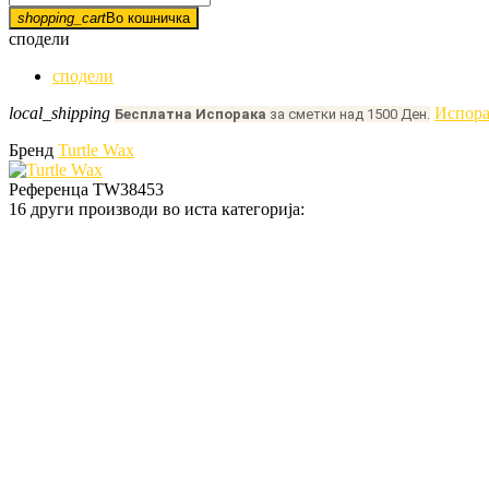
shopping_cart
Во кошничка
сподели
сподели
local_shipping
Испора
Бесплатна Испорака
за сметки над 1500 Ден.
Бренд
Turtle Wax
Референца
TW38453
16 други производи во иста категорија: