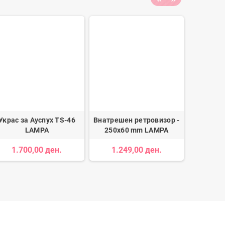
Украс за Ауспух TS-46
Внатрешен ретровизор -
Лент
LAMPA
250x60 mm LAMPA
Заштитни
2 x 65 cm
1.700,00 ден.
1.249,00 ден.
21