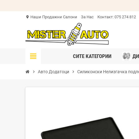
Наши Продажни Салони
За Нас
Контакт: 075 274 812
location_on
view_headline
СИТЕ КАТЕГОРИИ
ДИ
chevron_right
Авто Додатоци
chevron_right
Силиконски Нелизгачка под