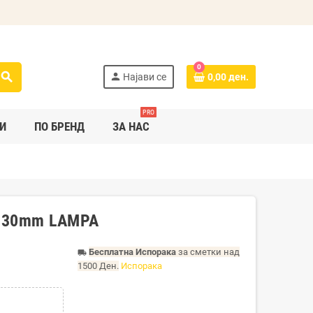
0
search
person
Најави се
0,00 ден.
PRO
И
ПО БРЕНД
ЗА НАС
x130mm LAMPA
Бесплатна Испорака
за сметки над
local_shipping
1500 Ден.
Испорака