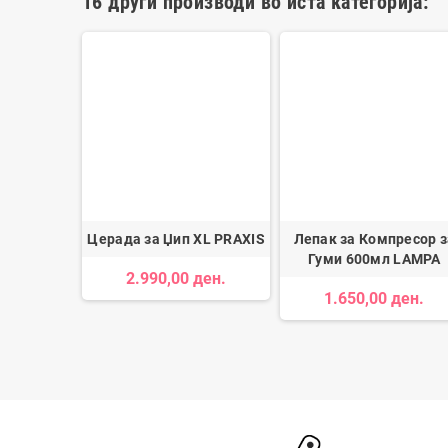
16 други производи во иста категорија:
ан Elegant
Церада за Џип XL PRAXIS
Лепак за Компресор з
Гуми 600мл LAMPA
2.990,00 ден.
ен.
1.650,00 ден.