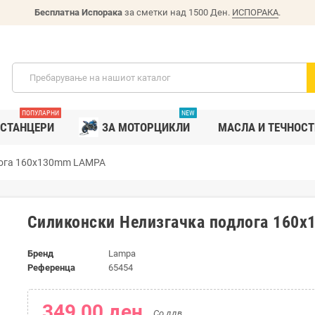
Бесплатна Испорака
за сметки над 1500 Ден.
ИСПОРАКА
.
ПОПУЛАРНИ
NEW
СТАНЦЕРИ
ЗА МОТОРЦИКЛИ
MАСЛА И ТЕЧНОСТ
лога 160x130mm LAMPA
Силиконски Нелизгачка подлога 160
Бренд
Lampa
Референца
65454
349,00 ден.
Со ддв