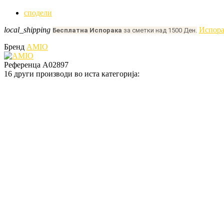
сподели
local_shipping
Испора
Бесплатна Испорака
за сметки над 1500 Ден.
Бренд
AMIO
Референца
A02897
16 други производи во иста категорија: