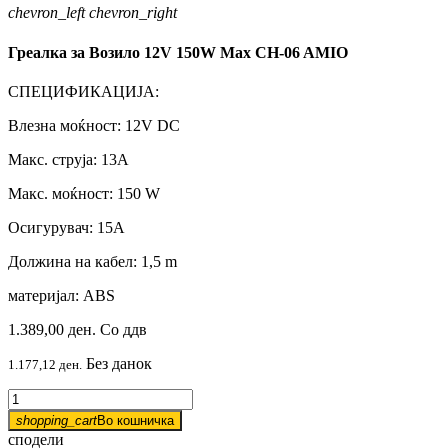
chevron_left
chevron_right
Греалка за Возило 12V 150W Max CH-06 AMIO
СПЕЦИФИКАЦИЈА:
Влезна моќност: 12V DC
Макс. струја: 13А
Макс. моќност: 150 W
Осигурувач: 15А
Должина на кабел: 1,5 m
материјал: ABS
1.389,00 ден.
Со ддв
Без данок
1.177,12 ден.
shopping_cart
Во кошничка
сподели