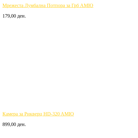
Мрежеста Лумбална Потпора за Грб AMIO
179,00 ден.
Камера за Рикверц HD-320 AMIO
899,00 ден.