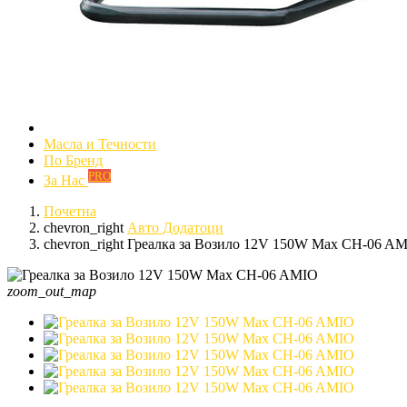
Mасла и Течности
По Бренд
PRO
За Нас
Почетна
chevron_right
Авто Додатоци
chevron_right
Греалка за Возило 12V 150W Max CH-06 A
zoom_out_map