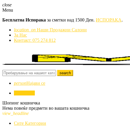
close
Menu
Бесплатна Испорака
за сметки над 1500 Ден.
ИСПОРАКА
.
location_on
Наши Продажни Салони
За Нас
Контакт: 075 274 812
search
person
Најави се
0
0,00 ден.
Шопинг кошничка
Нема повеќе предмети во вашата кошничка
view_headline
Сите Категории