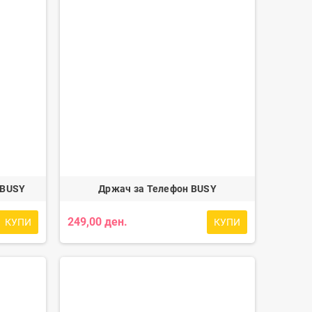
 BUSY
Држач за Телефон BUSY
249,00 ден.
КУПИ
КУПИ