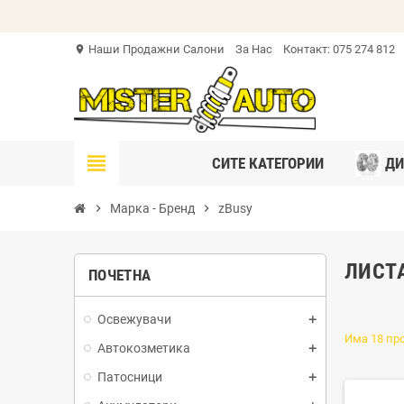
Наши Продажни Салони
За Нас
Контакт: 075 274 812
location_on
view_headline
СИТЕ КАТЕГОРИИ
ДИ
chevron_right
Марка - Бренд
chevron_right
zBusy
ЛИСТ
ПОЧЕТНА
Освежувачи
Има 18 пр
Автокозметика
Патосници