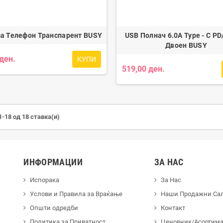
а Телефон Транспарент BUSY
USB Полнач 6.0A Type - C PD
Двоен BUSY
 ден.
КУПИ
519,00 ден.
1-18 од 18 ставка(и)
ИНФОРМАЦИИ
ЗА НАС
Испорака
За Нас
Услови и Правила за Враќање
Наши Продажни Са
Општи одредби
Контакт
Политика за Приватност
Ценовник/Асортиман