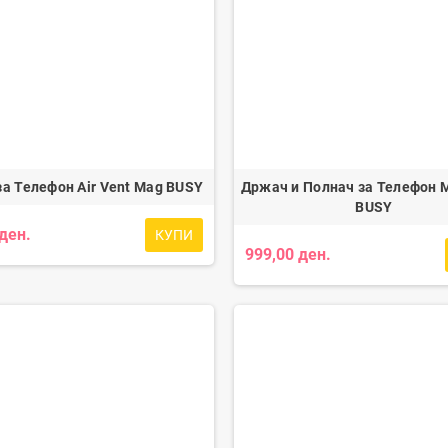
а Телефон Air Vent Mag BUSY
Држач и Полнач за Телефон 
BUSY
 ден.
КУПИ
999,00 ден.
лица X-Plate LAMPA
USB Полнач Usb Fix Tube за Мотори
LAMPA
99,00 ден.
1.299,00 ден.