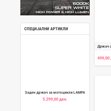
СПЕЦИЈАЛНИ АРТИКЛИ
Држач з
499,00
Tube за Мотори
Заден држач за мотоцикли LAMPA
Држач за Таб
5.299,00 ден.
1.9
ден.