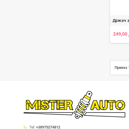
Држач з
249,00
Приказ 
Tel:
+38975274812