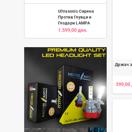
Ultrasonic Сирена
Против Глувци и
Глодари LAMPA
1.599,00 ден.
Држач з
399,00