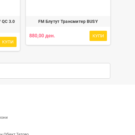
/ QC 3.0
FM Блутут Трансмитер BUSY
880,00 ден.
КУПИ
КУПИ
лони
 Објект Тетово