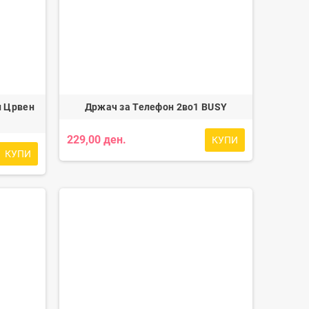
н Црвен
Држач за Телефон 2во1 BUSY
229,00 ден.
КУПИ
КУПИ