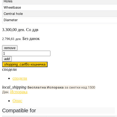
Holes
Wheelbase
Central hole
Diameter
3.300,00 ден.
Со ддв
Без данок
2.796,61 ден.
remove
add
shopping_cart
Во кошничка
сподели
сподели
local_shipping
Бесплатна Испорака
за сметки над 1500
Испорака
Ден.
Опис
Compatible for