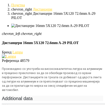
Почетна
chevron_right
Дистанцери
chevron_right
Дистанцери 16mm 5X120 72.6mm A-29
PILOT
chevron_left
chevron_right
Дистанцери 16mm 5X120 72.6mm A-29 PILOT
Бренд
Lampa
Референца
48579
Произведено со употреба на висококвалитетна легура на алуминиум
и прецизно преклопено за да се обезбеди производ со врвни
перформанси. Дистанцерите за тркала се добиваат од цврста лента
од легури на алуминиум и се преполнуваат со прецизна машинерија
за да се прилагоди по мерка на секој специфичен модел на
автомобил.
Additional data