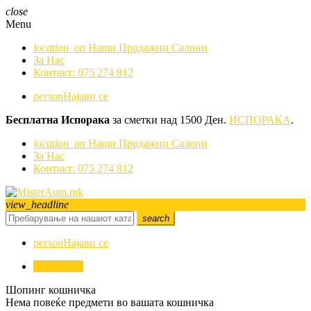
close
Menu
location_on
Наши Продажни Салони
За Нас
Контакт: 075 274 812
person
Најави се
Бесплатна Испорака
за сметки над 1500 Ден.
ИСПОРАКА
.
location_on
Наши Продажни Салони
За Нас
Контакт: 075 274 812
view_headline
search
person
Најави се
0
0,00 ден.
Шопинг кошничка
Нема повеќе предмети во вашата кошничка