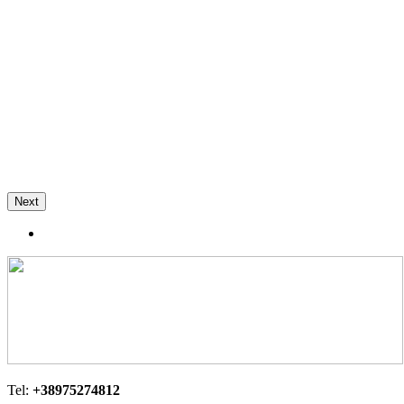
Next
Tel:
+38975274812