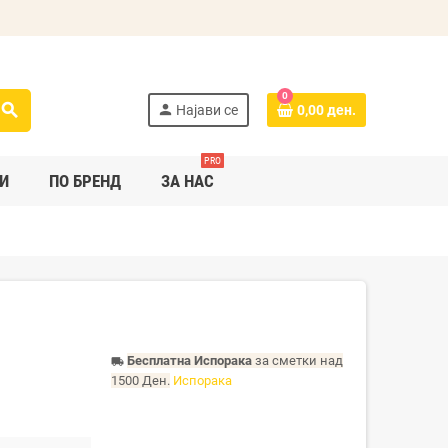
0
search
person
Најави се
0,00 ден.
PRO
И
ПО БРЕНД
ЗА НАС
Бесплатна Испорака
за сметки над
local_shipping
1500 Ден.
Испорака