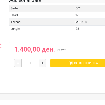
Additional data
Sede
60°
Head
17
Thread
M12x1.5
Lenght
28
t_map
1.400,00 ден.
Со ддв
shopping_cart
remove
add
ВО КОШНИЧКА