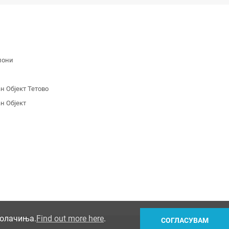
лони
 Објект Тетово
н Објект
колачиња.
Find out more here
.
СОГЛАСУВАМ