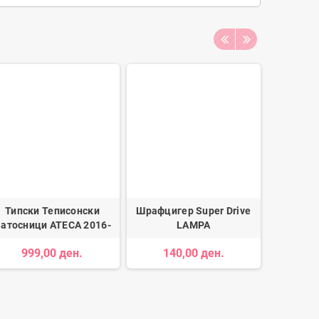
Типски Теписонски
Шрафцигер Super Drive
Типск
атосници ATECA 2016-
LAMPA
Патосни
999,00 ден.
140,00 ден.
99