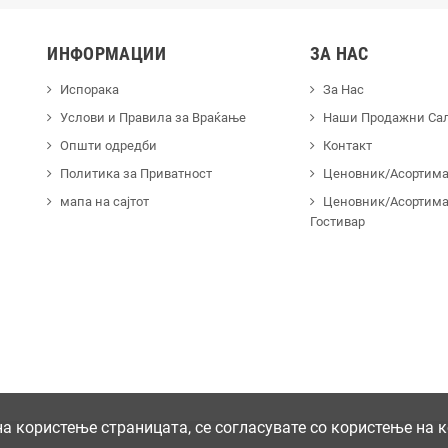
ИНФОРМАЦИИ
ЗА НАС
Испорака
За Нас
Услови и Правила за Враќање
Наши Продажни Са
Општи одредби
Контакт
Политика за Приватност
Ценовник/Асортиман
мапа на сајтот
Ценовник/Асортима
Гостивар
 користење страницата, се согласувате со користење на 