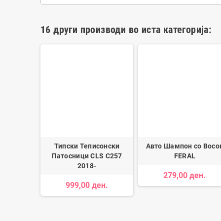
16 други производи во иста категорија:
р AGM
Типски Теписонски
Авто Шампон со Восо
ĞİTAKÜ
Патосници CLS C257
FERAL
2018-
ден.
279,00 ден.
999,00 ден.