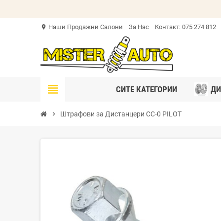
Наши Продажни Салони
За Нас
Контакт: 075 274 812
location_on
view_headline
СИТЕ КАТЕГОРИИ
ДИ
chevron_right
Штрафови за Дистанцери CC-0 PILOT