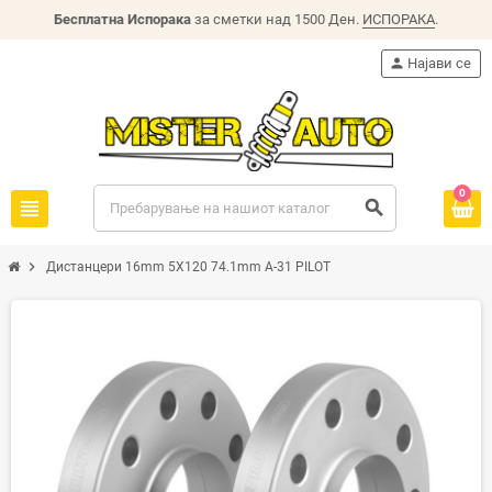
Бесплатна Испорака
за сметки над 1500 Ден.
ИСПОРАКА
.
person
Најави се
0
view_headline
search
chevron_right
Дистанцери 16mm 5X120 74.1mm A-31 PILOT