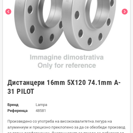
chevron_left
chevron_right
Дистанцери 16mm 5X120 74.1mm A-
31 PILOT
Бренд
Lampa
Референца
48581
Произведено со употреба на висококвалитетна легура на
алуминиум и прецизно преклопено за да се обезбеди производ