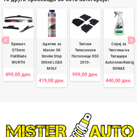
Бришач
Адитив за
Типски
Спреј за
575mm
Масло Oil
Теписонски
Чистење на
FlatBlade
Smoke Stop
Патосници DS3
Тапацири
WURTH
300ml LIQUI
2010-
AutoInnenReinige
MOLY
SONAX
499,00 ден.
999,00 ден.
419,00 ден.
440,00 ден.