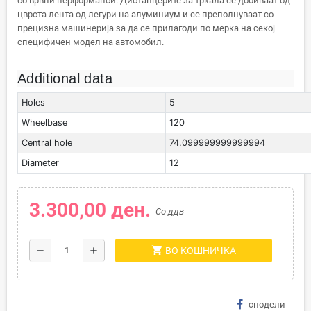
со врвни перформанси. Дистанцерите за тркала се добиваат од
цврста лента од легури на алуминиум и се преполнуваат со
прецизна машинерија за да се прилагоди по мерка на секој
специфичен модел на автомобил.
Additional data
Holes
5
Wheelbase
120
Central hole
74.099999999999994
Diameter
12
3.300,00 ден.
Со ддв
shopping_cart
remove
add
ВО КОШНИЧКА
сподели