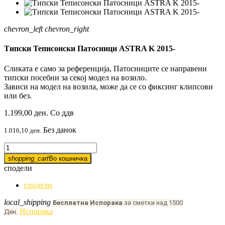
chevron_left
chevron_right
Типски Теписонски Патосници ASTRA K 2015-
Сликата е само за референција, Патосниците се направени
типски посебни за секој модел на возило.
Зависи на модел на возила, може да се со фиксинг клипсови
или без.
1.199,00 ден.
Со ддв
Без данок
1.016,10 ден.
shopping_cart
Во кошничка
сподели
сподели
local_shipping
Бесплатна Испорака
за сметки над 1500
Испорака
Ден.