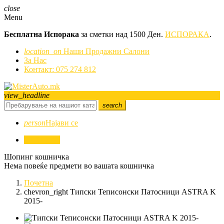
close
Menu
Бесплатна Испорака
за сметки над 1500 Ден.
ИСПОРАКА
.
location_on
Наши Продажни Салони
За Нас
Контакт: 075 274 812
view_headline
search
person
Најави се
0
0,00 ден.
Шопинг кошничка
Нема повеќе предмети во вашата кошничка
Почетна
chevron_right
Типски Теписонски Патосници ASTRA K
2015-