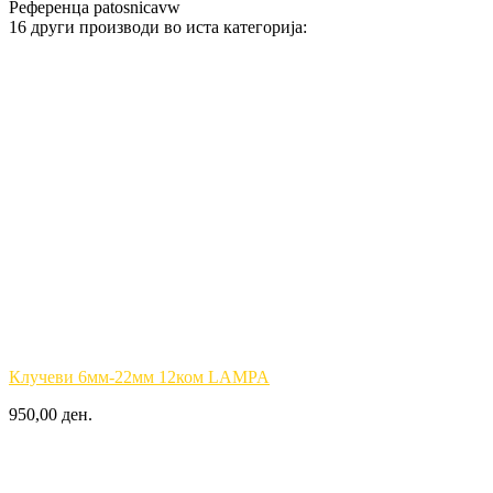
Референца
patosnicavw
16 други производи во иста категорија:
Клучеви 6мм-22мм 12ком LAMPA
950,00 ден.