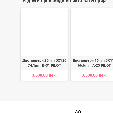
16 други производи во иста категорија:
р AGM
Дистанцери 20mm 5X120
Дистанцери 16mm 5X1
ĞİTAKÜ
74.1mm B-31 PILOT
66.6mm A-25 PILOT
ден.
3.600,00 ден.
3.300,00 ден.