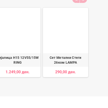
ијалица H15 12V55/15W
Сет Метални Стеги
Типск
RING
26ком LAMPA
Патосни
1.249,00 ден.
290,00 ден.
99