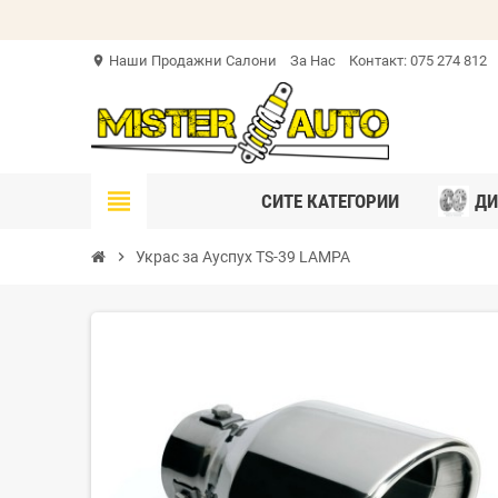
Наши Продажни Салони
За Нас
Контакт: 075 274 812
location_on
view_headline
СИТЕ КАТЕГОРИИ
ДИ
chevron_right
Украс за Ауспух TS-39 LAMPA