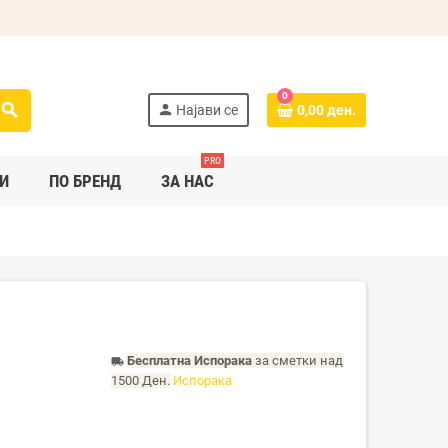
0
search
person
Најави се
0,00 ден.
PRO
И
ПО БРЕНД
ЗА НАС
Бесплатна Испорака
за сметки над
local_shipping
1500 Ден.
Испорака