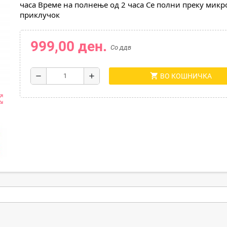
часа Време на полнење од 2 часа Се полни преку микро
приклучок
999,00 ден.
Со ддв
shopping_cart
remove
add
ВО КОШНИЧКА
t_map