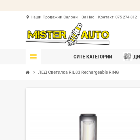
Наши Продажни Салони
За Нас
Контакт: 075 274 812
location_on
view_headline
СИТЕ КАТЕГОРИИ
ДИ
chevron_right
ЛЕД Светилка RIL83 Rechargeable RING