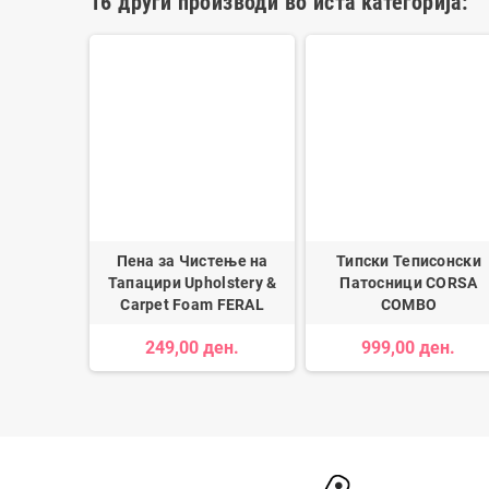
16 други производи во иста категорија:
осница за
Пена за Чистење на
Типски Теписонски
W 3 E90
Тапацири Upholstery &
Патосници CORSA
13
Carpet Foam FERAL
COMBO
ден.
249,00 ден.
999,00 ден.