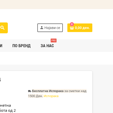
0
search
person
Најави се
0,00 ден.
PRO
И
ПО БРЕНД
ЗА НАС
G
Бесплатна Испорака
за сметки над
local_shipping
1500 Ден.
Испорака
нетна 
ота од 2 