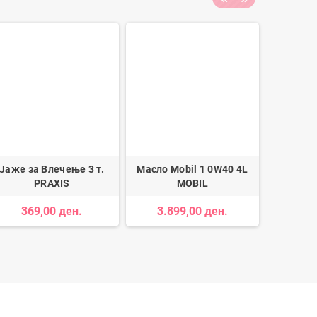
Јаже за Влечење 3 т.
Масло Mobil 1 0W40 4L
3D Типск
PRAXIS
MOBIL
Багаж за
SE
369,00 ден.
3.899,00 ден.
1.5