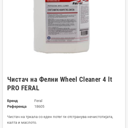
Чистач на Фелни Wheel Cleaner 4 lt
PRO FERAL
Бренд
Feral
Референца
18605
Чистач на тркала со еден потег ги отстранува нечистотијата,
калта и маслото.