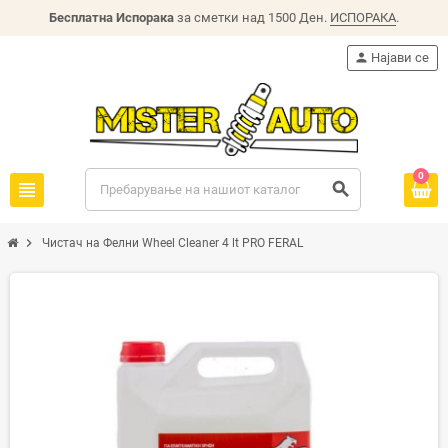
Бесплатна Испорака
за сметки над 1500 Ден.
ИСПОРАКА
.
person
Најави се
0
view_headline
search
chevron_right
Чистач на Фелни Wheel Cleaner 4 lt PRO FERAL