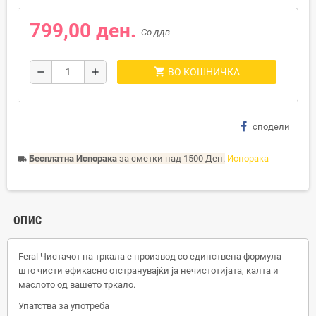
799,00 ден.
Со ддв
shopping_cart
remove
add
ВО КОШНИЧКА
сподели
Бесплатна Испорака
за сметки над 1500 Ден.
Испорака
local_shipping
ОПИС
Feral Чистачот на тркала е производ со единствена формула
што чисти ефикасно отстранувајќи ја нечистотијата, калта и
маслото од вашето тркало.
Упатства за употреба