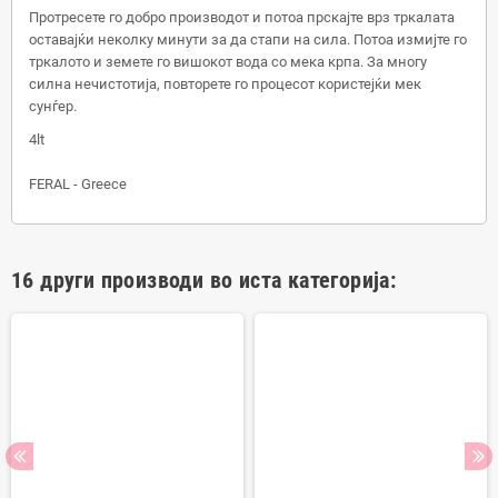
Протресете го добро производот и потоа прскајте врз тркалата
оставајќи неколку минути за да стапи на сила. Потоа измијте го
тркалото и земете го вишокот вода со мека крпа. За многу
силна нечистотија, повторете го процесот користејќи мек
сунѓер.
4lt
FERAL - Greece
16 други производи во иста категорија: