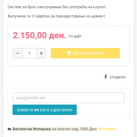
Систем за брзо заклучување без употреба на клучот.
Вклучени се 3 завртки за прицврстување за цемент
2.150,00 ден.
Со ддв
shopping_cart
remove
add
ВО КОШНИЧКА
сподели
извести ме кога е достапно
Бесплатна Испорака
за сметки над 1500 Ден.
Испорака
local_shipping