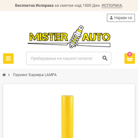
Бесплатна Испорака
за сметки над 1500 Ден.
ИСПОРАКА
.
person
Најави се
0
view_headline
search
chevron_right
Паркинг Бариера LAMPA