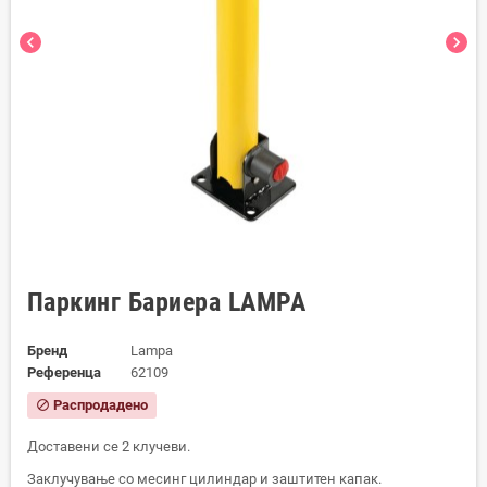
chevron_left
chevron_right
Паркинг Бариера LAMPA
Бренд
Lampa
Референца
62109
Распродадено
block
Доставени се 2 клучеви.
Заклучување со месинг цилиндар и заштитен капак.