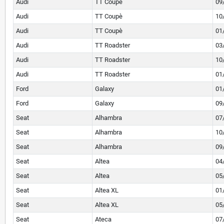
Audi
TT Coupè
09
Audi
TT Coupè
10
Audi
TT Coupè
01
Audi
TT Roadster
03
Audi
TT Roadster
10
Audi
TT Roadster
01
Ford
Galaxy
01
Ford
Galaxy
09
Seat
Alhambra
07
Seat
Alhambra
10
Seat
Alhambra
09
Seat
Altea
04
Seat
Altea
05
Seat
Altea XL
01
Seat
Altea XL
05
Seat
Ateca
07