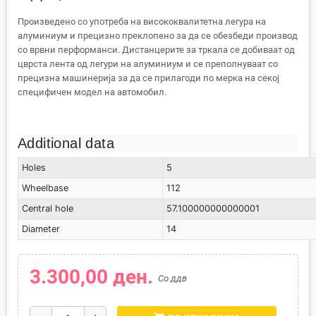
Произведено со употреба на висококвалитетна легура на
алуминиум и прецизно преклопено за да се обезбеди производ
со врвни перформанси. Дистанцерите за тркала се добиваат од
цврста лента од легури на алуминиум и се преполнуваат со
прецизна машинерија за да се прилагоди по мерка на секој
специфичен модел на автомобил.
Additional data
Holes
5
Wheelbase
112
Central hole
57.100000000000001
Diameter
14
3.300,00 ден.
Со ддв