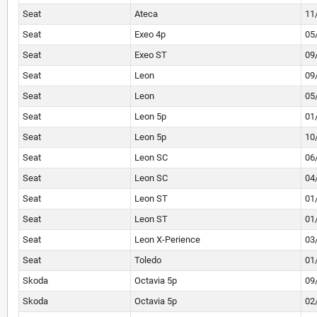
Seat
Ateca
11
Seat
Exeo 4p
05
Seat
Exeo ST
09
Seat
Leon
09
Seat
Leon
05
Seat
Leon 5p
01
Seat
Leon 5p
10
Seat
Leon SC
06
Seat
Leon SC
04
Seat
Leon ST
01
Seat
Leon ST
01
Seat
Leon X-Perience
03
Seat
Toledo
01
Skoda
Octavia 5p
09
Skoda
Octavia 5p
02