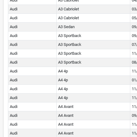
Audi
A3 Cabriolet
04
Audi
A3 Cabriolet
03
Audi
A3 Cabriolet
05
Audi
A3 Sedan
09
Audi
A3 Sportback
09
Audi
A3 Sportback
07
Audi
A3 Sportback
11
Audi
A3 Sportback
08
Audi
A4 4p
11
Audi
A4 4p
01
Audi
A4 4p
11
Audi
A4 4p
11
Audi
A4 Avant
11
Audi
A4 Avant
09
Audi
A4 Avant
11
Audi
A4 Avant
11