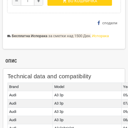
shopping_cart
remove
add
ВО КОШНИЧКА
сподели
Бесплатна Испорака
за сметки над 1500 Ден.
Испорака
local_shipping
ОПИС
Technical data and compatibility
Brand
Model
Ye
Audi
A3 3p
05
Audi
A3 3p
07
Audi
A3 3p
09
Audi
A3 3p
08