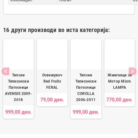
16 други производи во иста категорија:
Типски
Освежувач
Типски
Жмигавци за
Теписонски
Red Fruits
Теписонски
Мотор Micro
Патосници
FERAL
Патосници
LAMPA
AVENSIS 2009-
COROLLA
.
79,00 ден.
770,00 ден.
2018
2006-2011
999,00 ден.
999,00 ден.