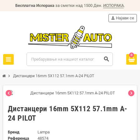
Бесплатна Испорака
за сметки над 1500 Ден.
ИСПОРАКА
.
person
Најави се
0
view_headline
search
chevron_right
Дистанцери 16mm 5X112 57.1mm A-24 PILOT
chevron_left
chevron_right
Дистанцери 16mm 5X112 57.1mm A-
24 PILOT
Бренд
Lampa
Референца
48574