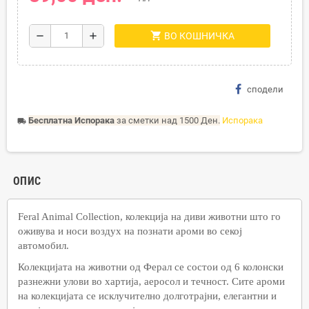
shopping_cart
remove
add
ВО КОШНИЧКА
сподели
Бесплатна Испорака
за сметки над 1500 Ден.
Испорака
local_shipping
ОПИС
Feral Animal Collection, колекција на диви животни што го
оживува и носи воздух на познати ароми во секој
автомобил.
Колекцијата на животни од Ферал се состои од 6 колонски
разнежни улови во хартија, аеросол и течност. Сите ароми
на колекцијата се исклучително долготрајни, елегантни и