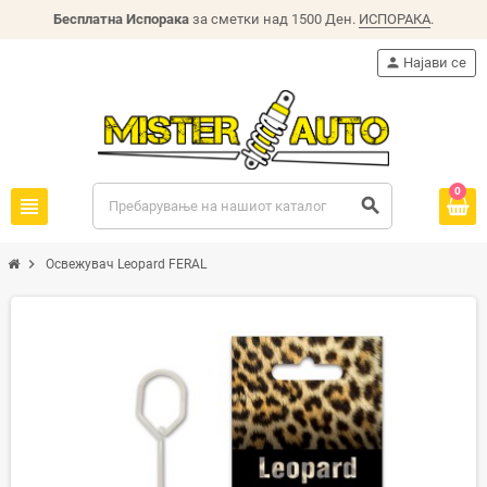
Бесплатна Испорака
за сметки над 1500 Ден.
ИСПОРАКА
.
person
Најави се
0
view_headline
search
chevron_right
Освежувач Leopard FERAL