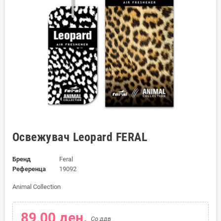
Освежувач Leopard FERAL
Бренд
Feral
Референца
19092
Animal Collection
89,00 ден.
Со ддв