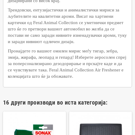
дизајнирани со висок крај.
Трендовски, ентузијастички и анималистички мириси за
љубителите на квалитетни ароми. Висат на хартиени
картички од Feral Animal Collection се уметнички предмет
што ќе го претвори вашиот автомобил во желба да се
постави не само заради нивните изненадувачки ароми, туку
и заради нивниот одличен дизајн.
Пронајдете го вашиот омилен мирис меѓу тигар, зебра,
змија, жирафа, леопард и гепард! Изберете аеросолен спреј
за поперсонализирано дезодорирање и прскајте каде и да
се чувствувате така. Feral Animal Collection Air Freshener е
колекцијата што ќе ја обожавате.
16 други производи во иста категорија: