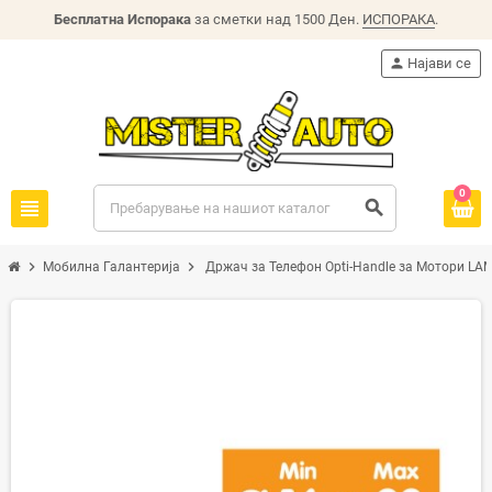
Бесплатна Испорака
за сметки над 1500 Ден.
ИСПОРАКА
.
person
Најави се
0
view_headline
search
chevron_right
chevron_right
Мобилна Галантерија
Држач за Телефон Opti-Handle за Мотори LA