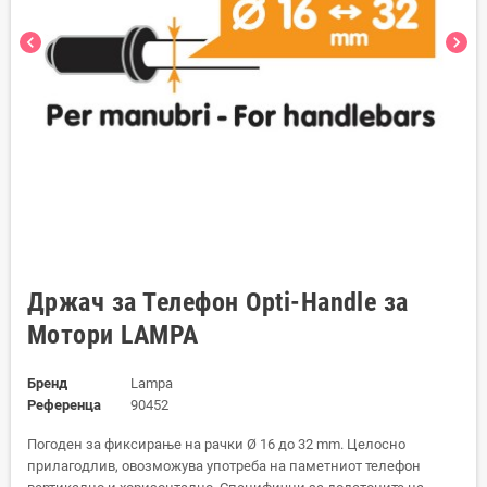
chevron_left
chevron_right
Држач за Телефон Opti-Handle за
Мотори LAMPA
Бренд
Lampa
Референца
90452
Погоден за фиксирање на рачки Ø 16 до 32 mm. Целосно
прилагодлив, овозможува употреба на паметниот телефон