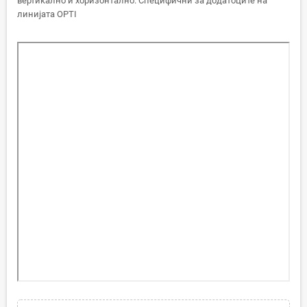
вертикално и хоризонтално. Специфични за додатоците на
линијата OPTI