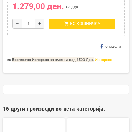
1.279,00 ден.
Со ддв
shopping_cart
remove
add
ВО КОШНИЧКА
сподели
Бесплатна Испорака
за сметки над 1500 Ден.
Испорака
local_shipping
16 други производи во иста категорија: