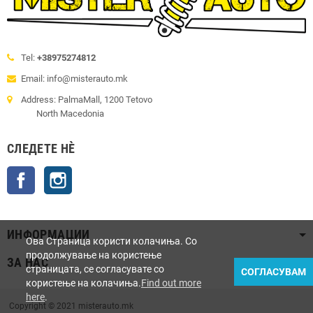
Tel:
+38975274812
Email: info@misterauto.mk
Address: PalmaMall, 1200 Tetovo
North Macedonia
СЛЕДЕТЕ НÈ
Facebook
Instagram
ИНФОРМАЦИИ
Ова Страница користи колачиња. Со
продолжување на користење
ЗА НАС
страницата, се согласувате со
СОГЛАСУВАМ
користење на колачиња.
Find out more
here
.
Copyright © 2021 misterauto.mk