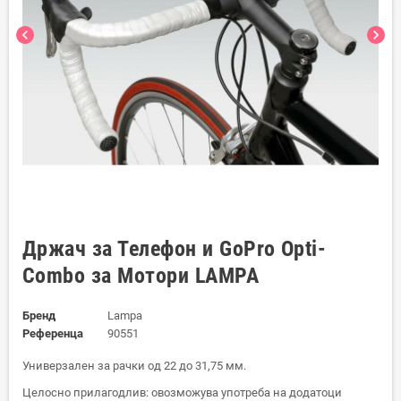
chevron_left
chevron_right
Држач за Телефон и GoPro Opti-
Combo за Мотори LAMPA
Бренд
Lampa
Референца
90551
Универзален за рачки од 22 до 31,75 мм.
Целосно прилагодлив: овозможува употреба на додатоци