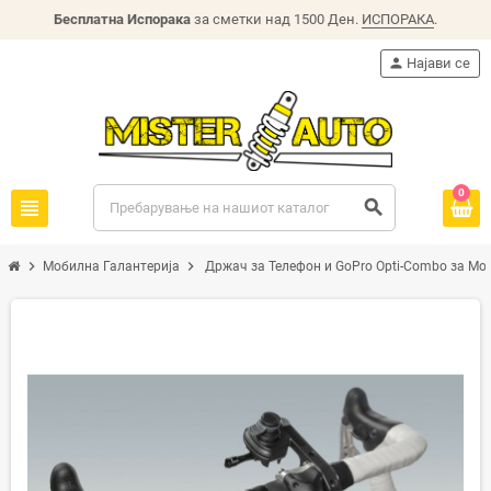
Бесплатна Испорака
за сметки над 1500 Ден.
ИСПОРАКА
.
person
Најави се
0
view_headline
search
chevron_right
chevron_right
Мобилна Галантерија
Држач за Телефон и GoPro Opti-Combo за М