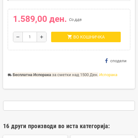
1.589,00 ден.
Со ддв
shopping_cart
remove
add
ВО КОШНИЧКА
сподели
Бесплатна Испорака
за сметки над 1500 Ден.
Испорака
local_shipping
16 други производи во иста категорија: