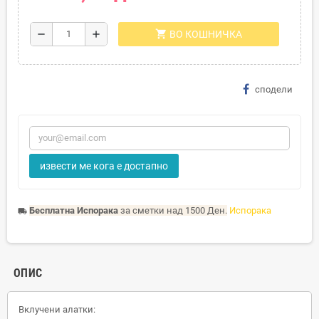
shopping_cart
remove
add
ВО КОШНИЧКА
сподели
извести ме кога е достапно
Бесплатна Испорака
за сметки над 1500 Ден.
Испорака
local_shipping
ОПИС
Вклучени алатки: