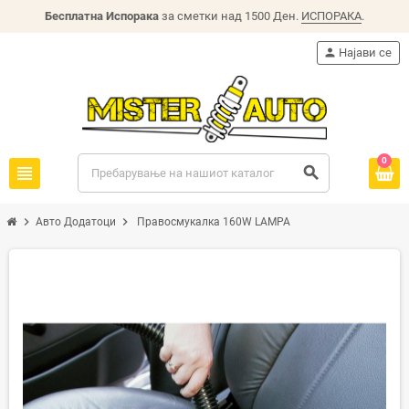
Бесплатна Испорака
за сметки над 1500 Ден.
ИСПОРАКА
.
person
Најави се
0
view_headline
search
chevron_right
chevron_right
Авто Додатоци
Правосмукалка 160W LAMPA