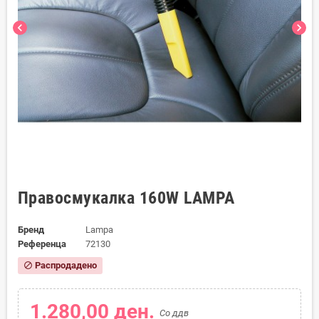
chevron_left
chevron_right
Правосмукалка 160W LAMPA
Бренд
Lampa
Референца
72130
Распродадено
block
1.280,00 ден.
Со ддв