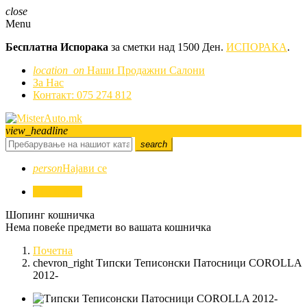
close
Menu
Бесплатна Испорака
за сметки над 1500 Ден.
ИСПОРАКА
.
location_on
Наши Продажни Салони
За Нас
Контакт: 075 274 812
view_headline
search
person
Најави се
0
0,00 ден.
Шопинг кошничка
Нема повеќе предмети во вашата кошничка
Почетна
chevron_right
Типски Теписонски Патосници COROLLA
2012-