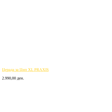
Церада за Џип XL PRAXIS
2.990,00 ден.