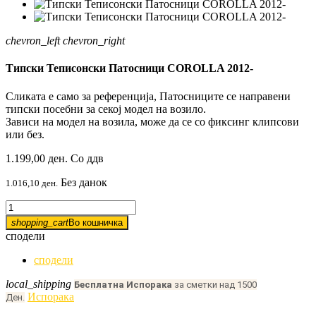
chevron_left
chevron_right
Типски Теписонски Патосници COROLLA 2012-
Сликата е само за референција, Патосниците се направени
типски посебни за секој модел на возило.
Зависи на модел на возила, може да се со фиксинг клипсови
или без.
1.199,00 ден.
Со ддв
Без данок
1.016,10 ден.
shopping_cart
Во кошничка
сподели
сподели
local_shipping
Бесплатна Испорака
за сметки над 1500
Испорака
Ден.