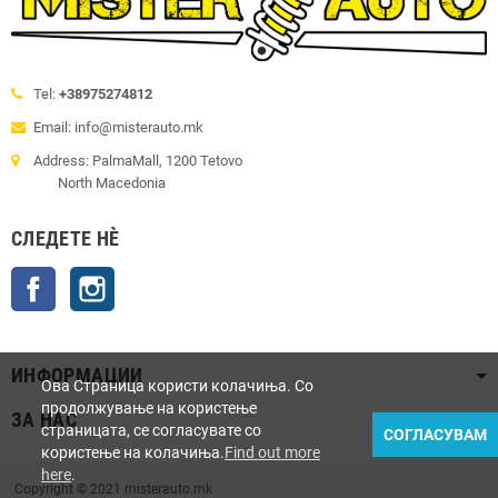
Tel:
+38975274812
Email: info@misterauto.mk
Address: PalmaMall, 1200 Tetovo
North Macedonia
СЛЕДЕТЕ НÈ
Facebook
Instagram
ИНФОРМАЦИИ
Ова Страница користи колачиња. Со
продолжување на користење
ЗА НАС
страницата, се согласувате со
СОГЛАСУВАМ
користење на колачиња.
Find out more
here
.
Copyright © 2021 misterauto.mk