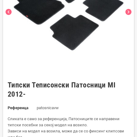
chevron_left
chevron_right
Типски Теписонски Патосници MI
2012-
Референца
patosnicavw
Сликата е само за референција, Патосниците се направени
типски посебни за секој модел на возило.
Зависи на модел на возила, може да се со фиксинг клипсови