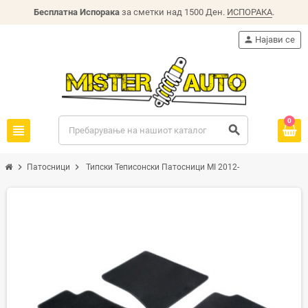
Бесплатна Испорака
за сметки над 1500 Ден.
ИСПОРАКА
.
person
Најави се
0
view_headline
search
chevron_right
chevron_right
Патосници
Типски Теписонски Патосници MI 2012-