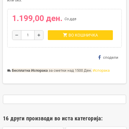
или без.
1.199,00 ден.
Со ддв
shopping_cart
remove
add
ВО КОШНИЧКА
сподели
Бесплатна Испорака
за сметки над 1500 Ден.
Испорака
local_shipping
16 други производи во иста категорија: